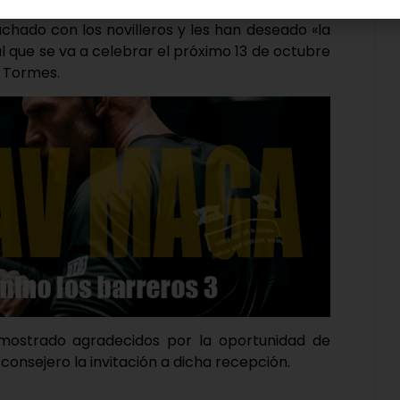
achado con los novilleros y les han deseado «la
al que se va a celebrar el próximo 13 de octubre
e Tormes.
n mostrado agradecidos por la oportunidad de
onsejero la invitación a dicha recepción.