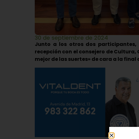
30 de septiembre de 2024
Junto a los otros dos participantes,
recepción con el consejero de Cultura,
mejor de las suertes» de cara a la final