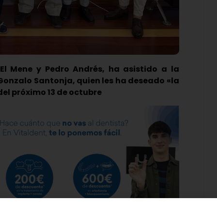
 El Mene y Pedro Andrés, ha asistido a la
 Gonzalo Santonja, quien les ha deseado «la
 del próximo 13 de octubre