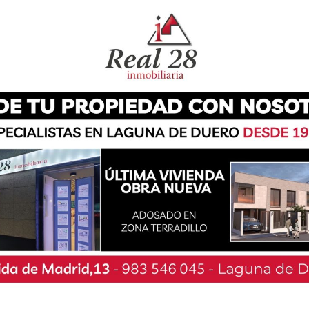
rte de la Junta de Castilla y León, Gonzalo
 finalistas de la presente edición V Circuito de
 ha tenido lugar en el despacho del consejero, en
, han asistido Iker Fernández Aliaga, ‘El Mene’,
unero Daniel Martín Medina, ‘Daniel Medina’.
o la directora general de Políticas Culturales
a Martínez Merino, así como el presidente de la