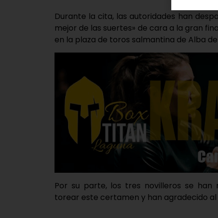
Durante la cita, las autoridades han desp
mejor de las suertes» de cara a la gran fin
en la plaza de toros salmantina de Alba d
Por su parte, los tres novilleros se ha
torear este certamen y han agradecido al c