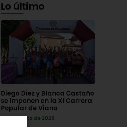
Lo último
Diego Díez y Blanca Castaño
se imponen en la XI Carrera
Popular de Viana
4 de agosto de 2026