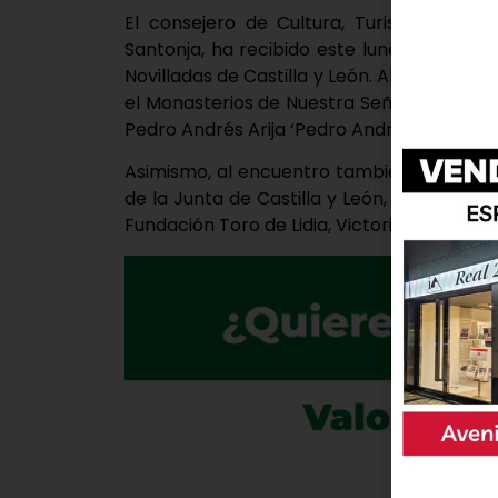
El consejero de Cultura, Turismo y Depo
Santonja, ha recibido este lunes a los tres
Novilladas de Castilla y León. Al acto, que
el Monasterios de Nuestra Señora del Prado
Pedro Andrés Arija ‘Pedro Andrés’, y el lag
Asimismo, al encuentro también han acudid
de la Junta de Castilla y León, Inmaculad
Fundación Toro de Lidia, Victorino Martín.