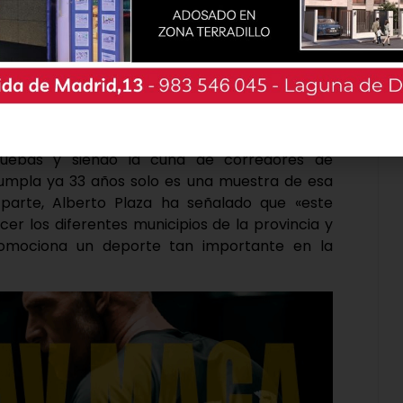
encia» que el ciclismo tiene en la ciudad y en
pruebas y siendo la cuna de corredores de
 cumpla ya 33 años solo es una muestra de esa
u parte, Alberto Plaza ha señalado que «este
er los diferentes municipios de la provincia y
romociona un deporte tan importante en la