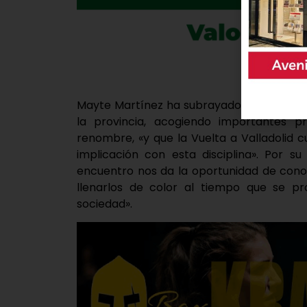
Mayte Martínez ha subrayado la «gran pres
la provincia, acogiendo importantes 
renombre, «y que la Vuelta a Valladolid
implicación con esta disciplina». Por s
encuentro nos da la oportunidad de conoc
llenarlos de color al tiempo que se p
sociedad».