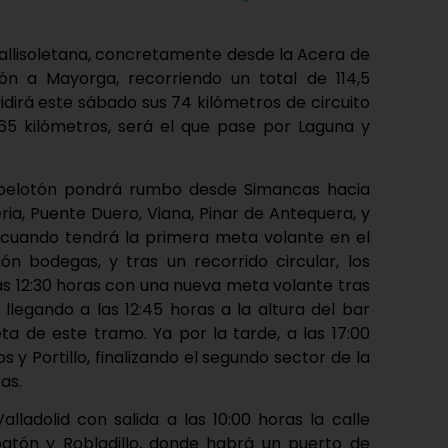
vallisoletana, concretamente desde la Acera de
ión a Mayorga, recorriendo un total de 114,5
vidirá este sábado sus 74 kilómetros de circuito
 65 kilómetros, será el que pase por Laguna y
el pelotón pondrá rumbo desde Simancas hacia
ia, Puente Duero, Viana, Pinar de Antequera, y
s, cuando tendrá la primera meta volante en el
ón bodegas, y tras un recorrido circular, los
las 12:30 horas con una nueva meta volante tras
 llegando a las 12:45 horas a la altura del bar
a de este tramo. Ya por la tarde, a las 17:00
 y Portillo, finalizando el segundo sector de la
as.
alladolid con salida a las 10:00 horas la calle
atón y Robladillo, donde habrá un puerto de