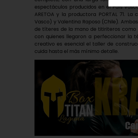
espectáculos producidos en el País Vasc
ARETOA y la productora PORTAL 71. La c
Vasco) y Valentina Raposo (Chile). Ambas
de títeres de la mano de titiriteros como 
con quienes llegaron a perfeccionar la t
creativo es esencial el taller de construc
cuida hasta el más mínimo detalle.