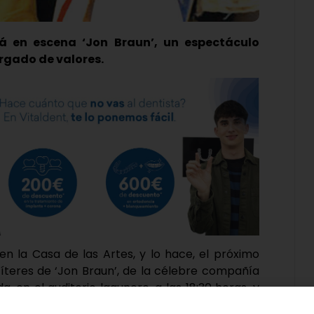
á en escena ‘Jon Braun’, un espectáculo
cargado de valores.
n la Casa de las Artes, y lo hace, el próximo
títeres de ‘Jon Braun’, de la célebre compañía
, en el auditorio lagunero, a las 18:30 horas, y
 años de edad, con un precio por entrada de 5