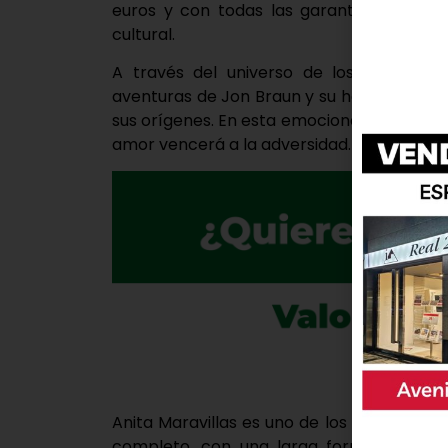
euros y con todas las garantías del nue
cultural.
A través del universo de los títeres, 
aventuras de Jon Braun y su hermana Mali
sus orígenes. En esta emocionante historia
amor vencerá a la adversidad.
Anita Maravillas es uno de los pocos grup
completo, con una larga formación e inv