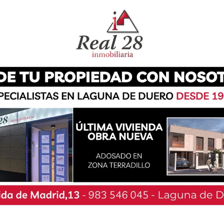
vo protocolo anticovid que rige este espacio
los pequeños de la casa podrán conocer las
ntxe, que aún siendo capturada jamás olvidará
 inspirada en un particular poblado indígena, el
os teatrales dedicados al teatro de títeres por
estigación desde sus inicios en Barcelona y