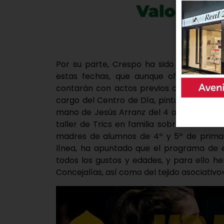
Por su parte, Crespo ha sido la encarga
estas fechas, que aunque oficialmente
contarán con actos previos como la exp
cargo del Centro de Día, pintura a cargo 
mano de Jesús Arranz del 4 al 8 de mayo
taller de Trics en familia sobre el contr
madres de alumnos de 4º y 5º de primari
línea, ha apuntado que el programa de e
todos los gustos y edades, y para ello 
Concejalías, así como del tejido asociativo»