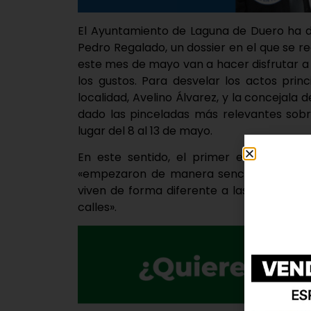
El Ayuntamiento de Laguna de Duero ha d
Pedro Regalado, un dossier en el que se 
este mes de mayo van a hacer disfrutar a
los gustos. Para desvelar los actos prin
localidad, Avelino Álvarez, y la concejala 
dado las pinceladas más relevantes sobr
lugar del 8 al 13 de mayo.
En este sentido, el primer edil ha señ
«empezaron de manera sencilla y año a
viven de forma diferente a las fiestas 
calles».