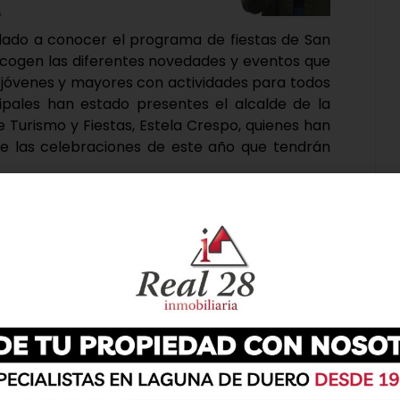
ado a conocer el programa de fiestas de San
recogen las diferentes novedades y eventos que
 jóvenes y mayores con actividades para todos
cipales han estado presentes el alcalde de la
de Turismo y Fiestas, Estela Crespo, quienes han
e las celebraciones de este año que tendrán
alado que las Fiestas de San pedro Regalado
 año tienen cada vez más protagonismo y se
de septiembre, con mucho más ambiente en las