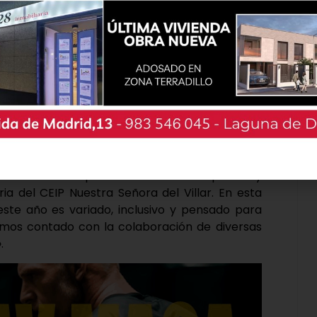
da de hablar sobre el grueso de los actos de
 darán comienzo el día 8 de mayo, también
osición de Pirograbados de madera y fuego a
de Luis Miguel Muñoz y coches históricos de la
. Además, el jueves 7 de mayo se celebrará el
ol del uso de las pantallas enfocado a padres y
a del CEIP Nuestra Señora del Villar. En esta
ste año es variado, inclusivo y pensado para
hemos contado con la colaboración de diversas
.