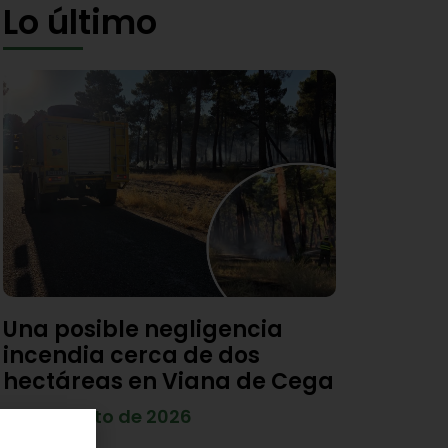
Lo último
Una posible negligencia
incendia cerca de dos
hectáreas en Viana de Cega
7 de agosto de 2026