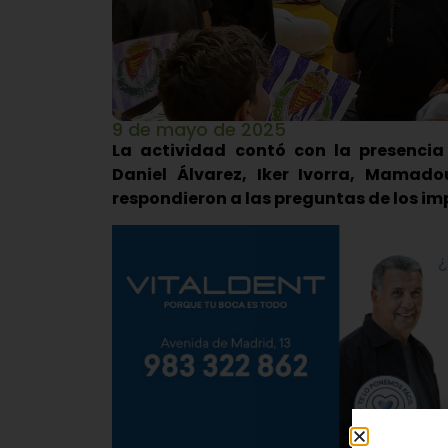
9 de mayo de 2025
La actividad contó con la presenci
Daniel Álvarez, Iker Ivorra, Mamadou
respondieron a las preguntas de los 