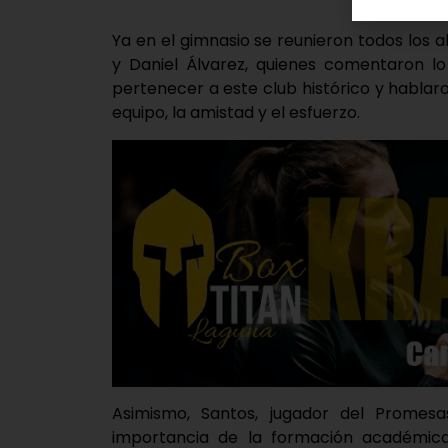
Ya en el gimnasio se reunieron todos los 
y Daniel Álvarez, quienes comentaron lo q
pertenecer a este club histórico y habla
equipo, la amistad y el esfuerzo.
Asimismo, Santos, jugador del Promes
importancia de la formación académica