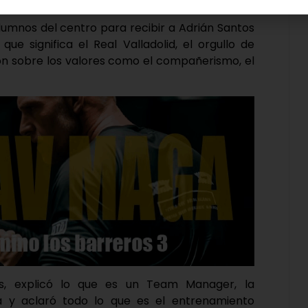
alumnos del centro para recibir a Adrián Santos
ue significa el Real Valladolid, el orgullo de
ron sobre los valores como el compañerismo, el
as, explicó lo que es un Team Manager, la
 y aclaró todo lo que es el entrenamiento