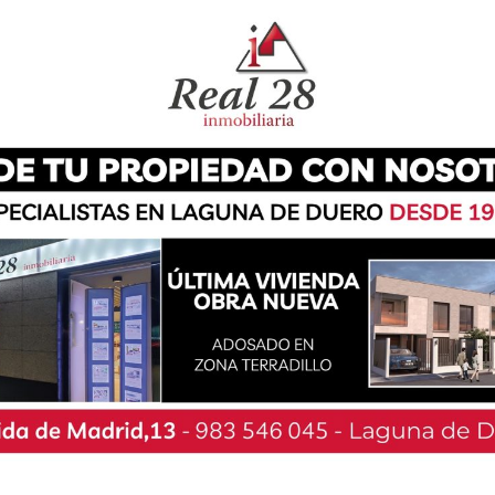
 una jornada muy especial en la que el fútbol y
ma ‘El Pucela en tu Escuela’, que aterrizó en el
 del deporte de alto rendimiento a los más
tudiantes del Miguel Hernández esperaban con
, y para abrir boca el primero en traspasar las
en hizo un recorrido por las aulas de infantil y
cluso se animaros a cantarle el himno del equipo.