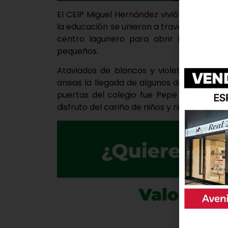
El CEIP Miguel Hernández vivió este jueves
la educación se unieron a través del progra
centro lagunero para abrir las puertas
pequeños.
Ataviados de blancos y violetas, los es
ansias la llegada de algunos de sus ídolos
puertas del colegio fue Pepe Zorrillo, qui
disfruto del cariño de niños y niñas que in