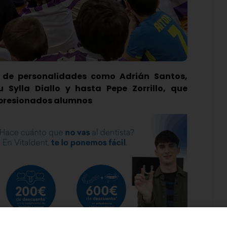
a de personalidades como Adrián Santos,
 Sylla Diallo y hasta Pepe Zorrillo, que
impresionados alumnos