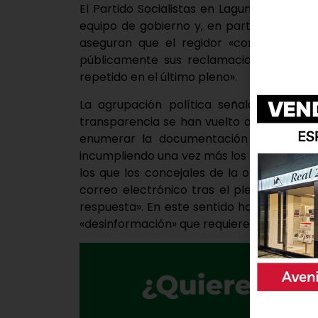
El Partido Socialistas en Laguna de Duer
equipo de gobierno y, en particular, con 
aseguran que el regidor «continúa nega
públicamente sus reclamaciones en el p
repetido en el último pleno».
La agrupación política señalan en un c
transparencia se han vuelto a demostrar 
enumerar la documentación que tenemo
incumpliendo una vez más los reglamentos
los que los concejales de la oposición t
correo electrónico tras el pleno de mayo»
respuesta». En este sentido han tomado l
«desinformación» que requieren.