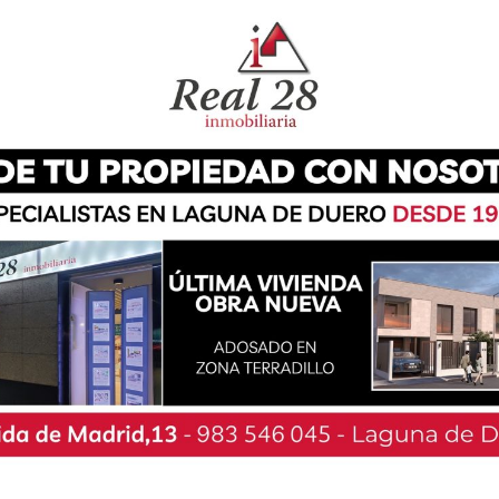
o ha vuelto a demostrar su descontento con el
el alcalde, Avelino Álvarez. Desde la formación
ndo el derecho a la oposición de transmitir
leno», una tónica que según apuntan «se ha
omunicado que «la arrogancia y la falta de
en el pleno de junio, donde no se nos permitió
s pendiente de recibir desde hace meses,
 municipales y los derechos a la información a
enemos derecho». Al parecer, han enviado «por
 un listado con dichas peticiones «sin recibir
a decisión de hacer pública esa correlación de