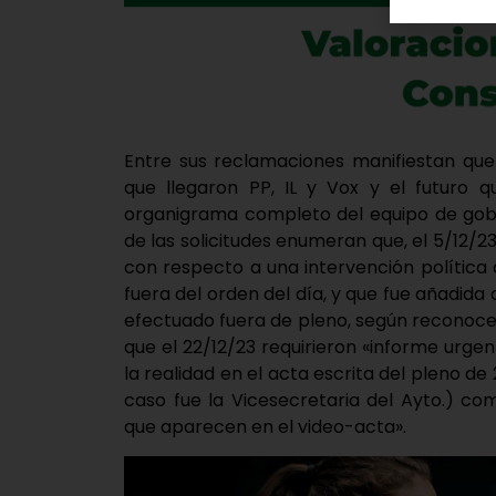
Entre sus reclamaciones manifiestan qu
que llegaron PP, IL y Vox y el futuro q
organigrama completo del equipo de gobi
de las solicitudes enumeran que, el 5/12/2
con respecto a una intervención política 
fuera del orden del día, y que fue añadida
efectuado fuera de pleno, según reconoce 
que el 22/12/23 requirieron «informe urgen
la realidad en el acta escrita del pleno de
caso fue la Vicesecretaria del Ayto.) com
que aparecen en el video-acta».