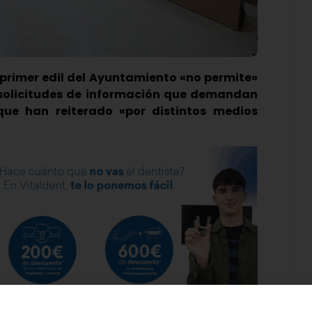
 primer edil del Ayuntamiento «no permite»
solicitudes de información que demandan
que han reiterado «por distintos medios