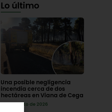
Lo último
Una posible negligencia
incendia cerca de dos
hectáreas en Viana de Cega
7 de agosto de 2026