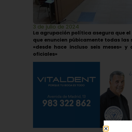
3 de julio de 2024
La agrupación política asegura que el
que enuncien púbicamente todas las 
«desde hace incluso seis meses» y 
oficiales»