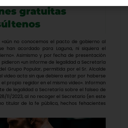
e «aún no conocemos el pacto de gobierno al
ue han acordado para Laguna, ni siquiera el
erno». Asimismo y por fecha de presentación
3 pidieron «un informe de legalidad a Secretaría
del Grupo Popular, permitida por el Sr. Alcalde
 al video acta sin que debiera estar por haberse
el propio regidor en el mismo video». Informan
te de legalidad a Secretaría sobre el falseo de
 28/11/2023, al no recoger el Secretario (en este
o titular de la fe pública, hechos fehacientes