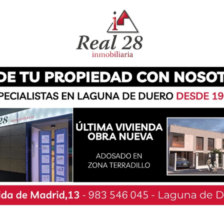
dades Raras, el Partido Socialista de Laguna de
colatada anual solidaria. Un evento que, por
u granito de arena a este tipo de dolencias, y
rticipar y recaudar fondos para la Federación
rá este viernes 27 de febrero en un punto de
ro a partir de las 17:30 hasta las 20:00 horas,
ción, «Laguna no es una excepción y existen
fren este tipo de enfermedades», y es por ello
con esta cita situar las enfermedades poco
a social y sanitaria».