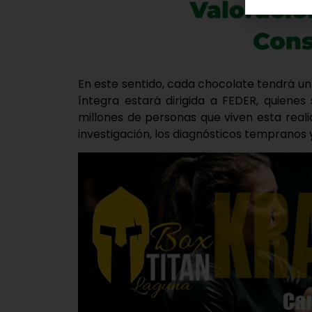
En este sentido, cada chocolate tendrá un 
íntegra estará dirigida a FEDER, quiene
millones de personas que viven esta rea
investigación, los diagnósticos tempranos 