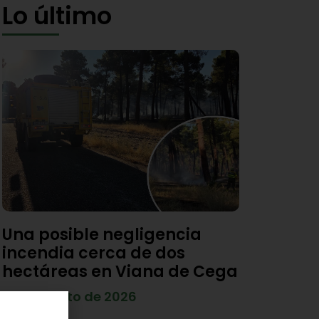
Lo último
Una posible negligencia
incendia cerca de dos
hectáreas en Viana de Cega
7 de agosto de 2026