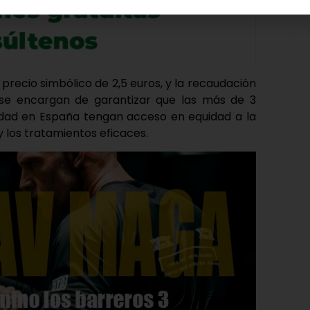
precio simbólico de 2,5 euros, y la recaudación
s se encargan de garantizar que las más de 3
lidad en España tengan acceso en equidad a la
y los tratamientos eficaces.