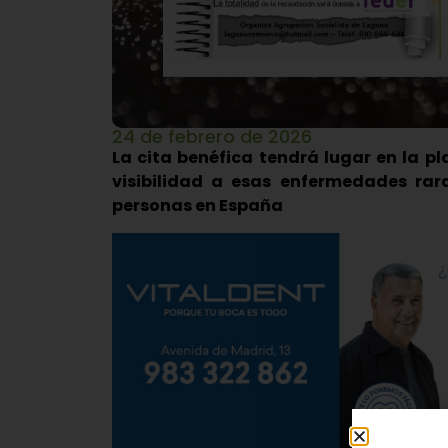
24 de febrero de 2026
La cita benéfica tendrá lugar en la pl
visibilidad a esas enfermedades ra
personas en España