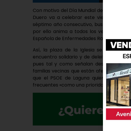
Con motivo del Día Mundial de las Enferme
Duero va a celebrar este viernes su cho
séptimo año consecutivo, busca aportar s
por ello anima a todos los vecinos a pa
Española de Enfermedades Raras (FEDER).
Así, la plaza de la Iglesia se converti
encuentro solidario y de deleite chocolate
pues tal y como señalan desde la forma
familias vecinas que están afectadas y su
que el PSOE de Laguna quiere también 
frecuentes «como una prioridad en la agend