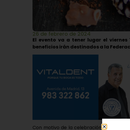
26 de febrero de 2024
El evento va a tener lugar el viernes 
beneficios irán destinados a la Feder
Con motivo de la celebración del Día Mu