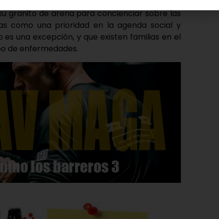
 chocolatada como parte de sus actividades
 su granito de arena para concienciar sobre las
as como una prioridad en la agenda social y
 es una excepción, y que existen familias en el
ipo de enfermedades.