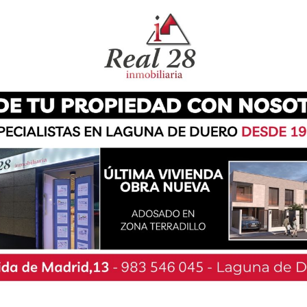
na de Duero ha organizado su quinta chocolatada
tebrador el disfrute de esta bebida tan popular
a convocado a los vecinos, y a todo aquél que se
 que se acerquen a la plaza de la Iglesia a las
hocolate -al precio de 2 euros- al tiempo que
ñola de Enfermedades Raras (FEDER).