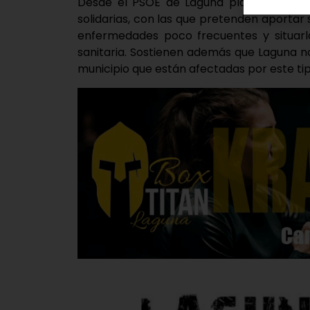
Desde el PSOE de Laguna plantean esta
solidarias, con las que pretenden aportar
enfermedades poco frecuentes y situarl
sanitaria. Sostienen además que Laguna no
municipio que están afectadas por este t