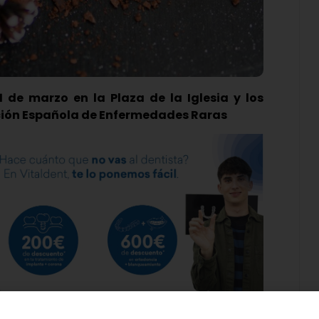
1 de marzo en la Plaza de la Iglesia y los
ación Española de Enfermedades Raras
ndial de las Enfermedades Raras el próximo 29