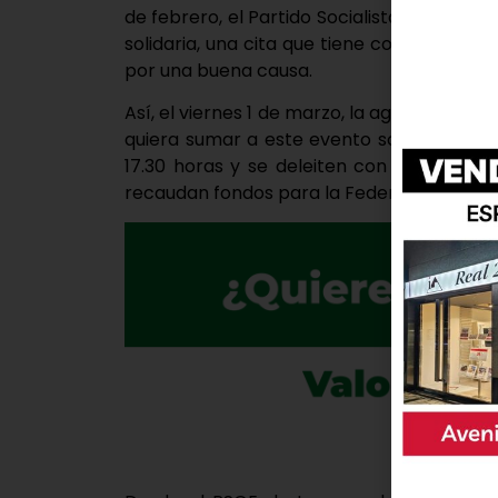
de febrero, el Partido Socialista de Lagu
solidaria, una cita que tiene como eje ver
por una buena causa.
Así, el viernes 1 de marzo, la agrupación h
quiera sumar a este evento solidario, para
17.30 horas y se deleiten con un buen c
recaudan fondos para la Federación Espa