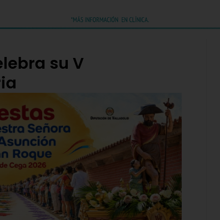
elebra su V
ia