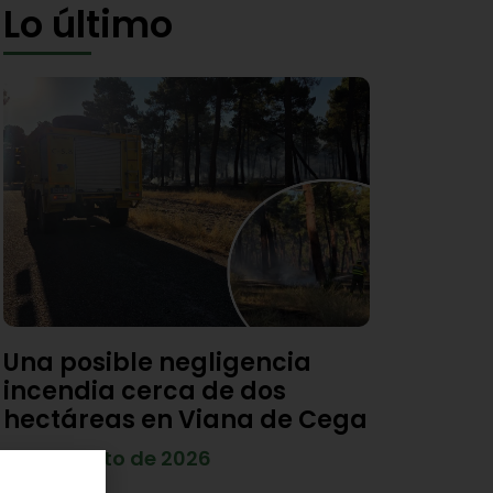
Lo último
Una posible negligencia
incendia cerca de dos
hectáreas en Viana de Cega
7 de agosto de 2026