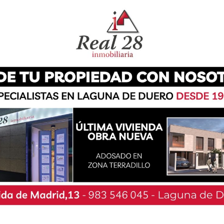
 «gestión ilegal» de la potabilizadora de agua,
man, «está llevando a cabo su actividad sin
grupo municipal afirman que, después de cinco
por su parte, «el expediente se ha cerrado sin
 socialistas emitió una nota de prensa donde
 nuestro Ayuntamiento no tiene ningún tipo de
e los análisis periódicos y obligatorios que la
galidad vigente con respecto a la contratación
isis ilegales o no válidos».