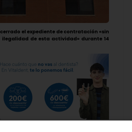
 cerrado el expediente de contratación «sin
 ilegalidad de esta actividad» durante 14
de Duero ha enviado este martes un comunicado