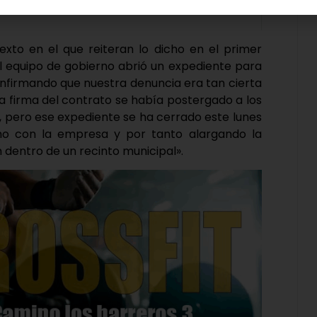
exto en el que reiteran lo dicho en el primer
l equipo de gobierno abrió un expediente para
confirmando que nuestra denuncia era tan cierta
a firma del contrato se había postergado a los
, pero ese expediente se ha cerrado este lunes
no con la empresa y por tanto alargando la
n dentro de un recinto municipal».