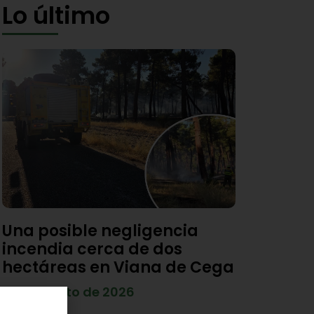
Lo último
Una posible negligencia
incendia cerca de dos
hectáreas en Viana de Cega
7 de agosto de 2026