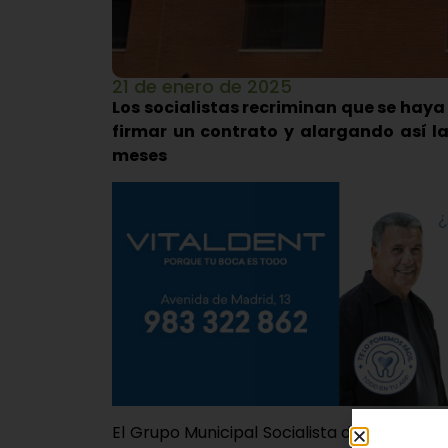
21 de enero de 2025
Los socialistas recriminan que se haya
firmar un contrato y alargando así la
meses
El Grupo Municipal Socialista de Laguna 