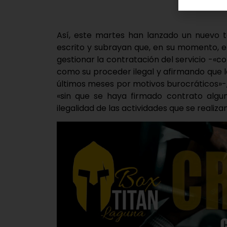
Así, este martes han lanzado un nuevo t
escrito y subrayan que, en su momento, e
gestionar la contratación del servicio -«
como su proceder ilegal y afirmando que l
últimos meses por motivos burocráticos»-
«sin que se haya firmado contrato algu
ilegalidad de las actividades que se realiza