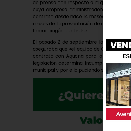
de prensa con respecto a la que consideran
cuya empresa administradora, según afir
contrato desde hace 14 meses». Desde el 
meses de la presentación de una denuncia 
firmar ningún contrato».
El pasado 2 de septiembre la agrupación
aseguraba que «el equipo de Gobierno de
contrato con Aquona para la realización d
legislación determina, incumpliendo la le
municipal y por ello pudiendo ser dichos anál