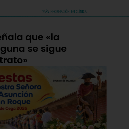
eñala que «la
aguna se sigue
trato»