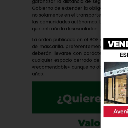
garantizar la distancia de seguridad de 
Gobierno de extender la obligatoriedad de
no solamente en el transporte público, co
las comunidades autónomas. La medida de 
que entraña la desescalada».
La orden publicada en el BOE este miércol
de mascarilla, preferentemente higiénicas
deberán llevarse con carácter general en 
cualquier espacio cerrado de uso público
«recomendable», aunque no obligatorio, su u
años.