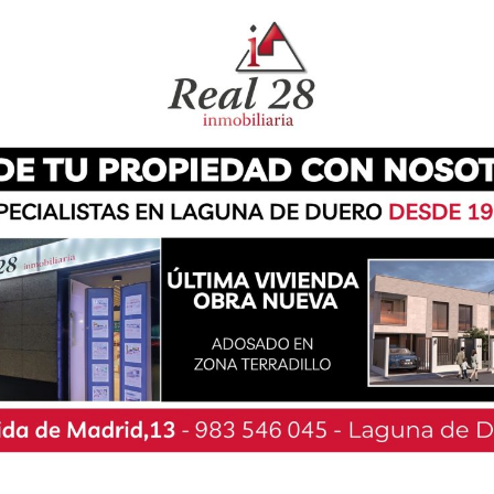
dos metros con otras personas. La decisión del
 la mascarilla a todos los espacios públicos -y
mo hasta el momento- llega tras la petición de
precaución, por tanto, obedece a «los riesgos
es confirma que se podrá llevar cualquier tipo
 y quirúrgicas, que cubran nariz y boca. Estas
la vía pública, en espacios al aire libre y el
 o que se encuentre abierto al público, siendo
so a la población infantil de entre tres y cinco