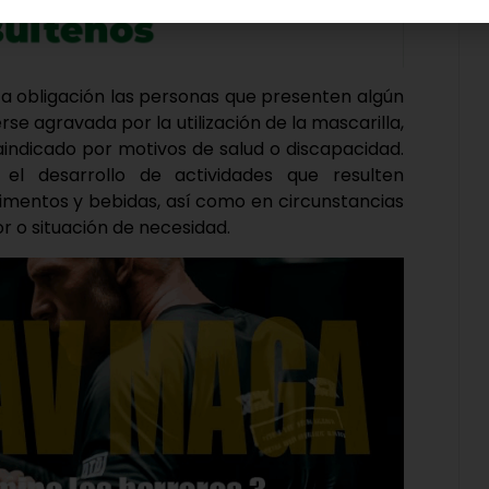
a obligación las personas que presenten algún
rse agravada por la utilización de la mascarilla,
aindicado por motivos de salud o discapacidad.
el desarrollo de actividades que resulten
limentos y bebidas, así como en circunstancias
r o situación de necesidad.