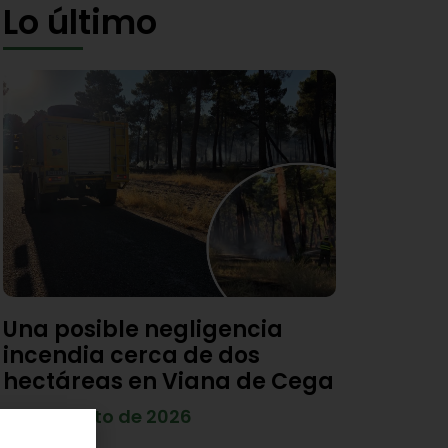
Lo último
Una posible negligencia
incendia cerca de dos
hectáreas en Viana de Cega
7 de agosto de 2026