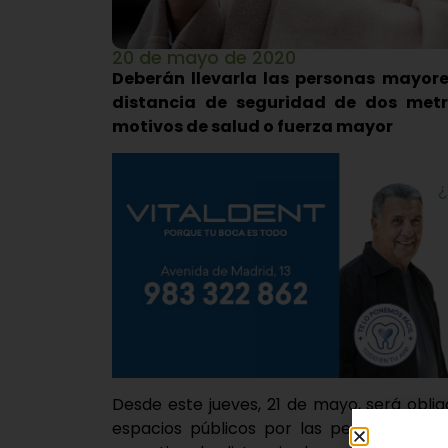
20 de mayo de 2020
Deberán llevarla las personas mayore
distancia de seguridad de dos metr
motivos de salud o fuerza mayor
Desde este jueves, 21 de mayo, será obli
espacios públicos por las personas may