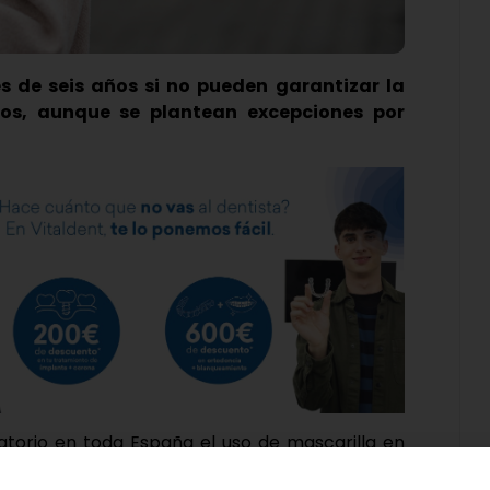
s de seis años si no pueden garantizar la
os, aunque se plantean excepciones por
gatorio en toda España el uso de mascarilla en
ores de seis años, siempre que no se pueda