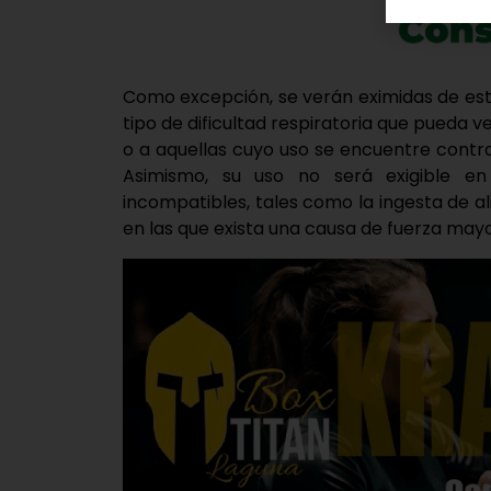
Como excepción, se verán eximidas de est
tipo de dificultad respiratoria que pueda ve
o a aquellas cuyo uso se encuentre contr
Asimismo, su uso no será exigible en 
incompatibles, tales como la ingesta de a
en las que exista una causa de fuerza mayo