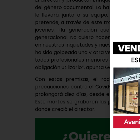
del género documental. Lo ha hecho a tr
le llevará, junto a su equipo, en un viaj
pretende, a través de este trabajo, recoge
jóvenes, «la generación que ha vivido
generacional. No quiero hacer un docume
en nuestras inquietudes y nuestros sueños
ha sido golpeada una y otra vez por numero
todos profesionales menores de treinta a
obligación utilizarlo”, apunta García-Vázqu
Con estas premisas, el rodaje se lle
precauciones contra el Covid-19, gracias
prolongará diez días, desde el 7 al 18 de
Este martes se grabaron las primeras esc
donde creció el director.