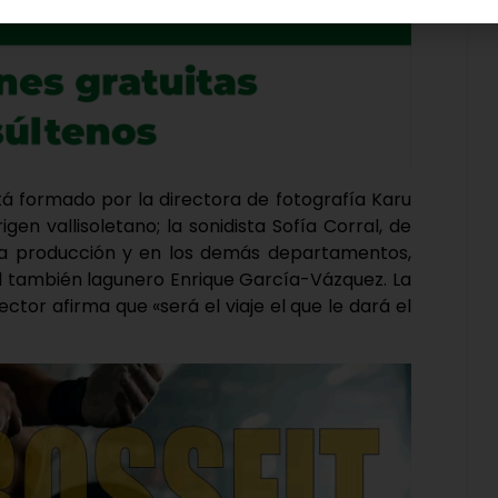
tá formado por la directora de fotografía Karu
gen vallisoletano; la sonidista Sofía Corral, de
la producción y en los demás departamentos,
 el también lagunero Enrique García-Vázquez. La
rector afirma que «será el viaje el que le dará el