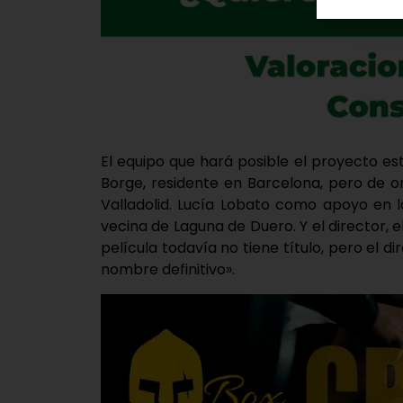
El equipo que hará posible el proyecto es
Borge, residente en Barcelona, pero de ori
Valladolid. Lucía Lobato como apoyo en 
vecina de Laguna de Duero. Y el director,
película todavía no tiene título, pero el di
nombre definitivo».