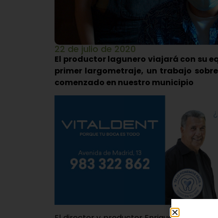
22 de julio de 2020
El productor lagunero viajará con su eq
primer largometraje, un trabajo sobre
comenzado en nuestro municipio
El director y productor Enrique García-Vá