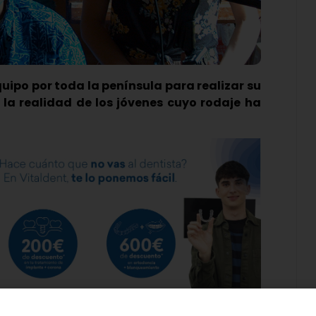
uipo por toda la península para realizar su
 la realidad de los jóvenes cuyo rodaje ha
zquez ha dado el salto al largometraje a través