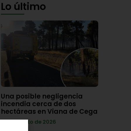
Lo último
Una posible negligencia
incendia cerca de dos
hectáreas en Viana de Cega
7 de agosto de 2026