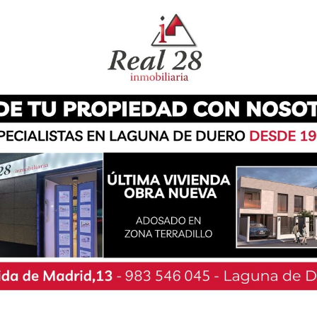
avés de un proyecto que acaba de nacer y que
e a lo largo de toda la península. El lagunero
r la realidad actual a través de los ojos de los
 en crisis permanente». «Es un documental
ntal más sobre el coronavirus, sino centrarme
 frustrados. Quiero hablar de la generación que
sas crisis continuadas. Creo que, en el equipo,
ños, hay mucho talento, y creo que es casi una
ez.
vará a cabo siguiendo todas las medidas y
 a un equipo reducido de cuatro personas, y se
 agosto, logrando plasmar la realidad nacional.
enas del filme en Laguna de Duero, en la casa