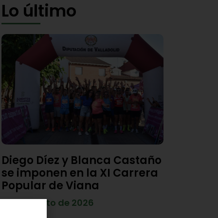
Lo último
Diego Díez y Blanca Castaño
se imponen en la XI Carrera
Popular de Viana
4 de agosto de 2026