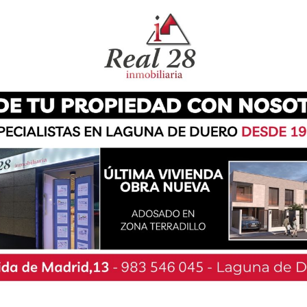
cejalía de Desarrollo Local. Esta formación de
menzó el pasado lunes 16 de mayo y ha durado
ella han participado nueve alumnos y ha tenido
icas y seis de clases prácticas. Además, los
tres máquinas contrapesadas y podrán acudir a
vista de trabajo.
lcalde de Laguna de Duero, Román Rodríguez de
, Ana Isabel Moya, y el concejal de Servicios
as han procedido a entregarles el diploma a los
les llamará desde el Ayuntamiento para que
un carnet que les avala durante cinco años para
rovechado para darles la enhorabuena. También
es la participación. “Espero que lo hayáis
squeda de trabajo, que es el objetivo de este
 concejal.