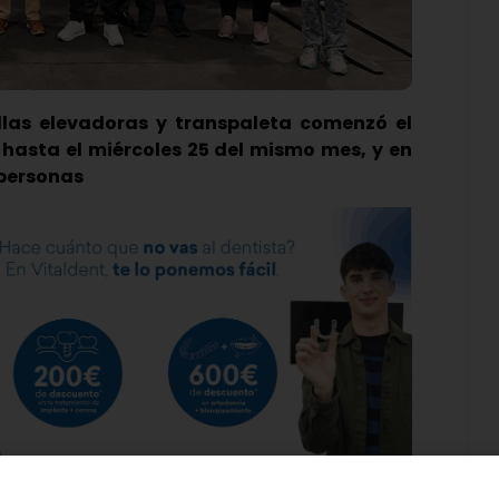
llas elevadoras y transpaleta comenzó el
hasta el miércoles 25 del mismo mes, y en
 personas
l curso de carretilleros que había organizado el