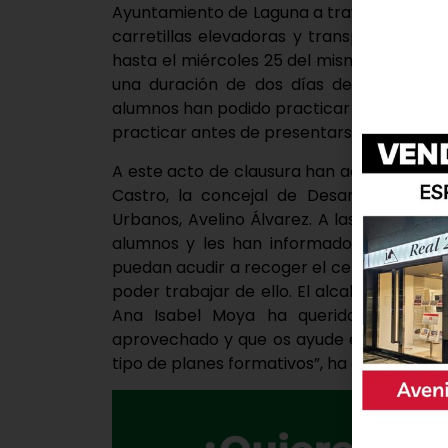
Ayuntamiento de Laguna a través de la Con
carretillas elevadoras y transpaleta co
hasta el miércoles 25 del mismo mes. En 
una duración de dos días de clases teór
alumnos han podido practicar con hasta 
practicar antes de presentarse a una entre
A este acto de clausura han acudido el a
Castro, la concejal de Desarrollo Local
Urbanos, Avelino Álvarez. A las 12:30 hor
alumnos y les han informado de que se 
puedan acudir a recoger el certificado y 
poder trabajar de ello. El alcalde ha ap
Ana Isabel Moya ha querido agradecerl
aprovechado y que os ayude en vuestra bú
tipo de planes formativos”, ha declarado la