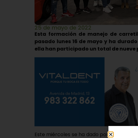
25 de mayo de 2022
Esta formación de manejo de carreti
pasado lunes 16 de mayo y ha durado 
ella han participado un total de nueve
Este miércoles se ha dado por finalizado e