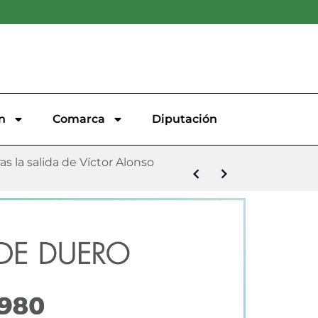
n
Comarca
Diputación
s la salida de Víctor Alonso
de la Plataforma Oficial contra
unción y San Roque
llo
opular ‘Virgen del Villar’
 Malecón 101
demanda contra el PSOE