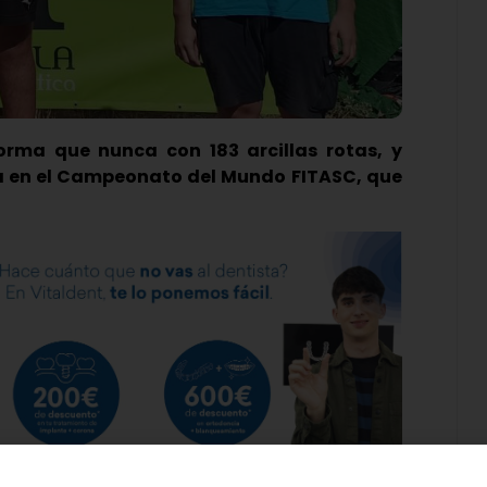
orma que nunca con 183 arcillas rotas, y
a en el Campeonato del Mundo FITASC, que