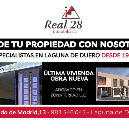
a estar de enhorabuena apenas un mes después
unior en el Campeonato de Europa FITASC de
portista vianero demostró seguir en mejor forma
nior en la Competición Absoluta ADTP – Gran
oncreto, García conseguía romper 183 arcillas,
s días en el Campo de Tiro El Fresnillo de la
para disputar de esta competición a 200 platos,
dando segundo Miguel Ángel García Bardera,
iego Llano, con 157. Además, Gonzalo García
 del Mundo FITASC, que se celebrará en Roma
á con tiradores de gran calidad en su equipo,
nte Sánchez, Mario Fuentes López, Francisco
z Pérez y Manuel Cenamor Magan.