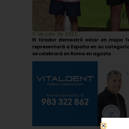
11 de julio de 2022
El tirador demostró estar en mejor f
representará a España en su categorí
se celebrará en Roma en agosto