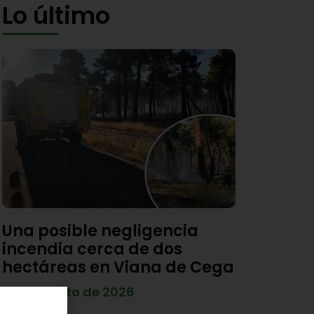
Lo último
Una posible negligencia
incendia cerca de dos
hectáreas en Viana de Cega
7 de agosto de 2026