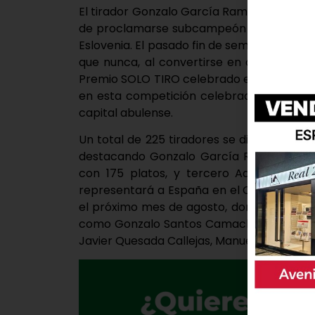
El tirador Gonzalo García Ramos vuelve 
de proclamarse subcampeón de Europa J
Eslovenia. El pasado fin de semana, el de
que nunca, al convertirse en campeón ju
Premio SOLO TIRO celebrado en Ávila. En c
en esta competición celebrada durante do
capital abulense.
Un total de 225 tiradores se dieron cita 
destacando Gonzalo García Ramos y que
con 175 platos, y tercero Adrián Casar
representará a España en el Campeonato
el próximo mes de agosto, donde competir
como Gonzalo Santos Camacho, Ruben Pue
Javier Quesada Callejas, Manuel Gonzale