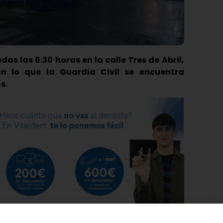
s las 6:30 horas en la calle Tres de Abril,
on lo que la Guardia Civil se encuentra
s.
dedor de 40 años de edad ha sido hallado esta