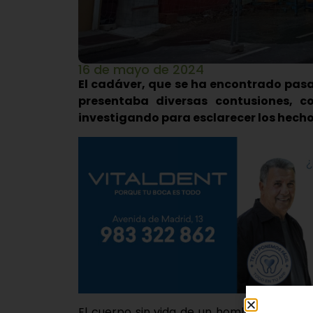
16 de mayo de 2024
El cadáver, que se ha encontrado pasada
presentaba diversas contusiones, c
investigando para esclarecer los hecho
El cuerpo sin vida de un hombre de alre