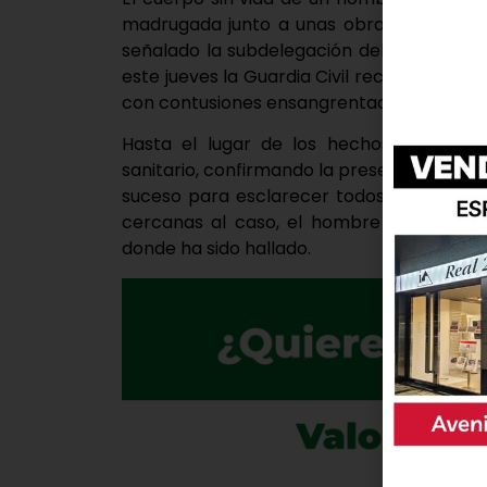
madrugada junto a unas obras en la call
señalado la subdelegación del gobierno, 
este jueves la Guardia Civil recibía el av
con contusiones ensangrentadas, lo que ha
Hasta el lugar de los hechos se despla
sanitario, confirmando la presencia de un va
suceso para esclarecer todos los detall
cercanas al caso, el hombre se trataría
donde ha sido hallado.