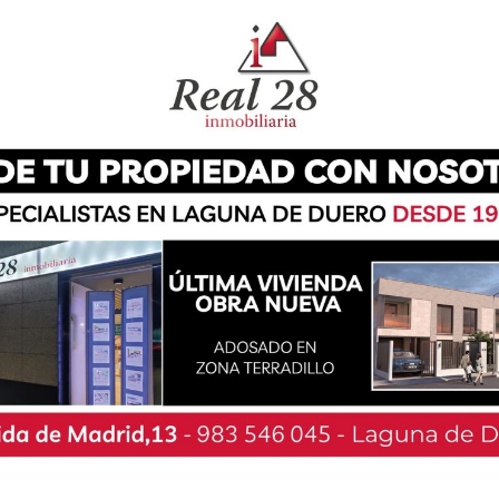
e Tres de Abril de Laguna de Duero. Según ha
a alrededor de las 6:30 horas de la mañana de
iso de que había un hombre tendido boca abajo y
cía pensar que pudiera estar fallecido.
zaban varias patrullas, además de personal
rón sin vida. La Guardia Civil investiga ahora el
es que lo rodean. Según han informado fuentes
 de un trabajador vinculado a la propia obra