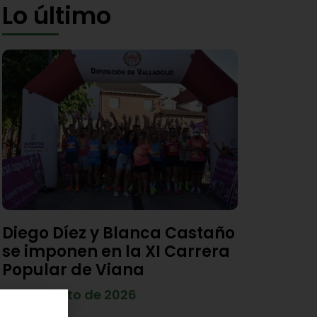
Lo último
Diego Díez y Blanca Castaño
se imponen en la XI Carrera
Popular de Viana
4 de agosto de 2026