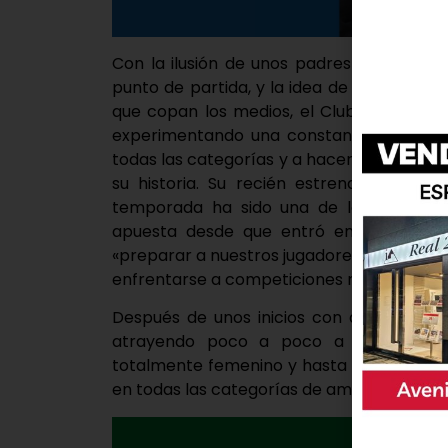
Con la ilusión de unos padres por asegu
punto de partida, y la idea de mantener 
que copan los medios, el Club Deportivo
experimentando una constante evolución
todas las categorías y a hacerse con títu
su historia. Su recién estrenado presid
temporada ha sido una de las mejores
apuesta desde que entró en la directi
«preparar a nuestros jugadores con entren
enfrentarse a competiciones más exigentes
Después de unos inicios con apenas un p
atrayendo poco a poco a nuevos juga
totalmente femenino y hasta llegar en la 
en todas las categorías de ambos sexos y 