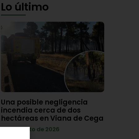
Lo último
Una posible negligencia
incendia cerca de dos
hectáreas en Viana de Cega
7 de agosto de 2026