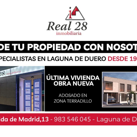
rar el balonmano en la vida de sus hijos como
en Laguna un deporte diferente más allá de los
 Balonmano Laguna lleva desde su nacimiento
 que los ha hecho llegar a tener equipos en
los que hoy marcan efemérides en los anales de
ente, José Luis Recio Varela, señala que esta
 para el balonmano lagunero y que su gran
va y ahora como presidente no es otra que
adores de alto nivel para que estén listos para
 y puedan llegar muy lejos».
ar de equipos, el C.D. Balonmano Laguna fue
dores, teniendo en 2012 el primer equipo
actualidad a contar con un total de 17 equipos
con un 80% del propio municipio.