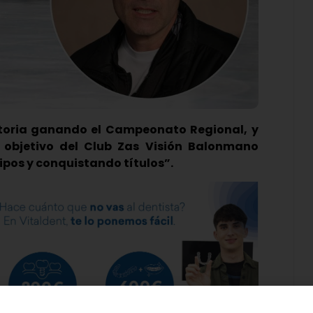
storia ganando el Campeonato Regional, y
 objetivo del Club Zas Visión Balonmano
ipos y conquistando títulos”.