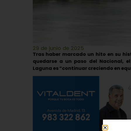
29 de junio de 2025
Tras haber marcado un hito en su hi
quedarse a un paso del Nacional, el
Laguna es “continuar creciendo en equ