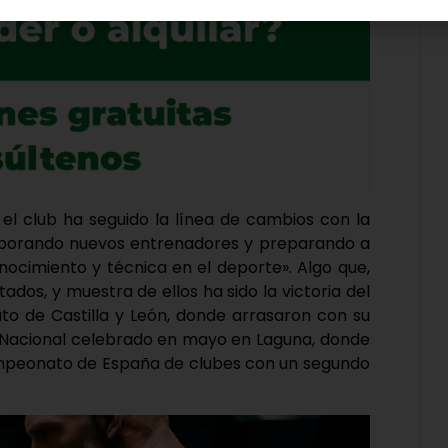
el club ha seguido la línea de cambios con la
orporando nuevos entrenadores y preparando a
ocimiento y técnica en el deporte». Algo que,
tados, y muestra de ellos ha sido la victoria del
to de Castilla y León, donde arrasaron con su
or Nacional celebrado en mayo en Laguna, donde
ampeonato de España de clubes con un segundo