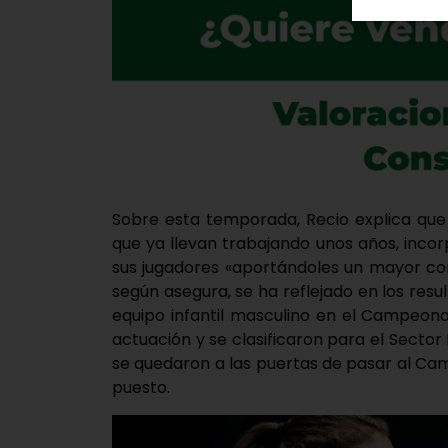
Sobre esta temporada, Recio explica que 
que ya llevan trabajando unos años, inc
sus jugadores «aportándoles un mayor con
según asegura, se ha reflejado en los resul
equipo infantil masculino en el Campeona
actuación y se clasificaron para el Sect
se quedaron a las puertas de pasar al C
puesto.