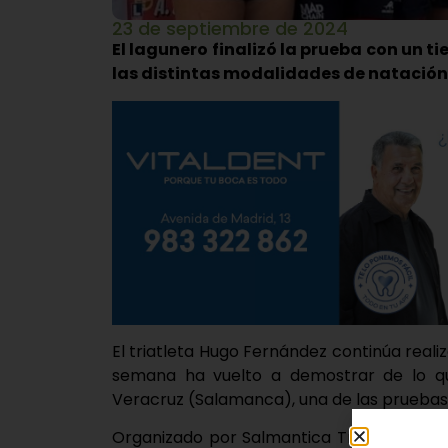
23 de septiembre de 2024
El lagunero finalizó la prueba con un t
las distintas modalidades de natación,
El triatleta Hugo Fernández continúa real
semana ha vuelto a demostrar de lo qu
Veracruz (Salamanca), una de las pruebas
Organizado por Salmantica Triatlón Club 