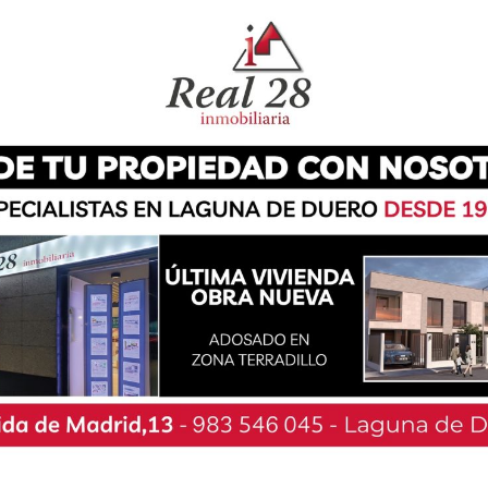
as, la de natación, donde el lagunero alcanzo
iguiente modalidad fue el ciclismo, en la que
a en la última prueba.
dez al podio con un tiempo de 0:16:51, que lo
 1:02:07.