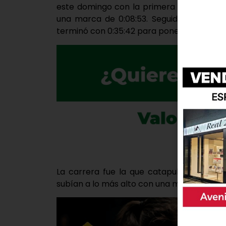
este domingo con la primera de las prueb
una marca de 0:08:53. Seguidamente, la s
terminó con 0:35:42 para ponerse en cabez
La carrera fue la que catapultó a Fernán
subían a lo más alto con una marca final de