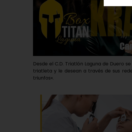
Desde el C.D. Triatlón Laguna de Duero se
triatleta y le desean a través de sus re
triunfos».