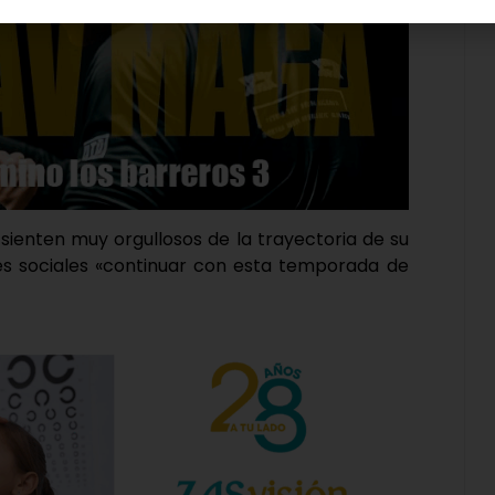
 sienten muy orgullosos de la trayectoria de su
des sociales «continuar con esta temporada de