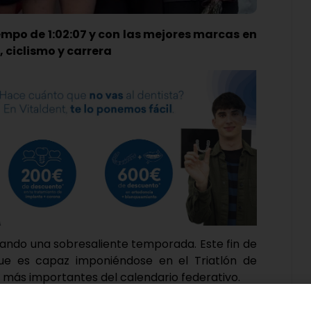
iempo de 1:02:07 y con las mejores marcas en
 ciclismo y carrera
izando una sobresaliente temporada. Este fin de
e es capaz imponiéndose en el Triatlón de
 más importantes del calendario federativo.
y Triatlón Salamanca, la cita comenzó puntual