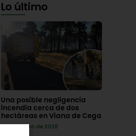
Lo último
Una posible negligencia
incendia cerca de dos
hectáreas en Viana de Cega
7 de agosto de 2026