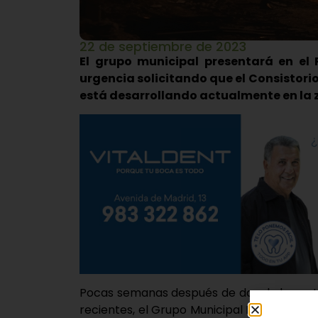
22 de septiembre de 2023
El grupo municipal presentará en el
urgencia solicitando que el Consistori
está desarrollando actualmente en la
Pocas semanas después de dos de las cat
recientes, el Grupo Municipal Izquierda 