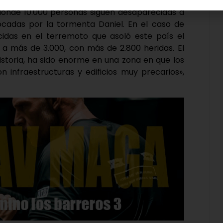
as han podido perder la vida en la ciudad de
, donde 10.000 personas siguen desaparecidas a
cadas por la tormenta Daniel. En el caso de
idas en el terremoto que asoló este país el
a más de 3.000, con más de 2.800 heridas. El
istoria, ha sido enorme en una zona en que los
 infraestructuras y edificios muy precarios»,