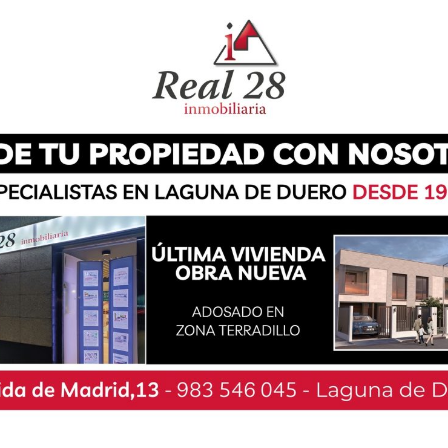
icio de los afectados en Libia y Marruecos. La
 partidas de igual importe -concretamente, de
ión ordinaria del Pleno municipal.
cenas de miles de víctimas, toca apoyar en lo
o Eva Diez, concejala de Izquierda Unida y
ro deber responder con un gesto de solidaridad,
esde las arcas municipales.”