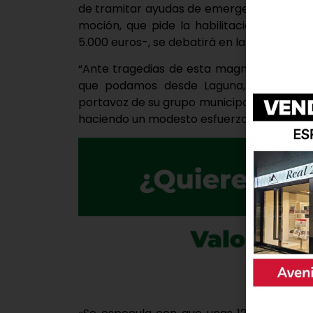
de tramitar ayudas de emergencia en benef
moción, que pide la habilitación de dos
5.000 euros-, se debatirá en la próxima ses
“Ante tragedias de esta magnitud, con de
que podamos desde Laguna,” ha afirmad
portavoz de su grupo municipal. “Es nuest
haciendo un modesto esfuerzo económico d