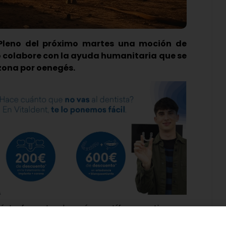
 Pleno del próximo martes una moción de
o colabore con la ayuda humanitaria que se
 zona por oenegés.
ástrofes naturales más mortíferas en tiempos
Unida-Podemos ha registrado una moción a favor