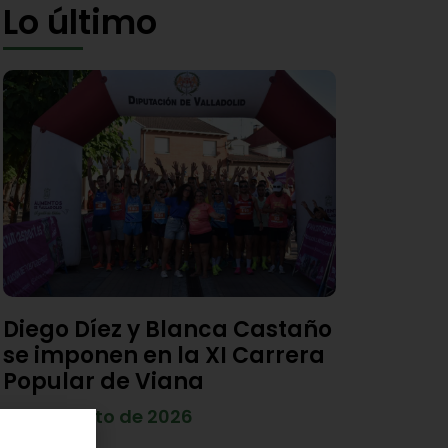
Lo último
Diego Díez y Blanca Castaño
se imponen en la XI Carrera
Popular de Viana
4 de agosto de 2026