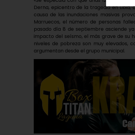
«Se especula con que unas 12.000 person
Derna, epicentro de la tragedia en Libia
causa de las inundaciones masivas provo
Marruecos, el número de personas fallec
pasado día 8 de septiembre asciende ya 
impacto del seísmo, el más grave de su h
niveles de pobreza son muy elevados, con
argumentan desde el grupo municipal.