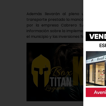
Además llevarán al pleno una serie de
transporte prestado la mancomunidad de in
por la empresa Cabrero S.A, cuya cont
información sobre la implementación de l
el municipio y las inversiones financierame