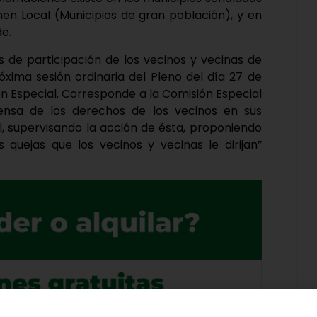
men Local (Municipios de gran población), y en
de.
s de participación de los vecinos y vecinas de
ima sesión ordinaria del Pleno del día 27 de
ón Especial. Corresponde a la Comisión Especial
ensa de los derechos de los vecinos en sus
l, supervisando la acción de ésta, proponiendo
quejas que los vecinos y vecinas le dirijan”