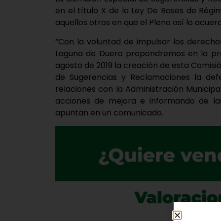
en el título X de la Ley De Bases de Régi
aquellos otros en que el Pleno así lo acuer
“Con la voluntad de impulsar los derecho
Laguna de Duero propondremos en la próx
agosto de 2019 la creación de esta Comisi
de Sugerencias y Reclamaciones la def
relaciones con la Administración Municipa
acciones de mejora e informando de las 
apuntan en un comunicado.