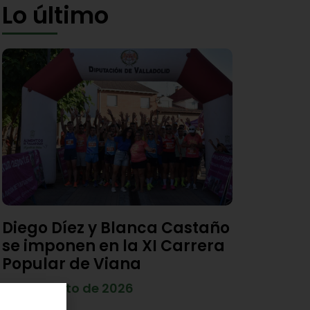
Lo último
Diego Díez y Blanca Castaño
se imponen en la XI Carrera
Popular de Viana
4 de agosto de 2026