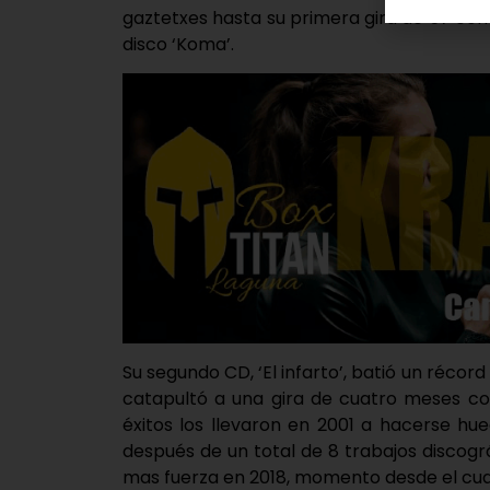
gaztetxes hasta su primera gira de 57 con
disco ‘Koma’.
Su segundo CD, ‘El infarto’, batió un récord
catapultó a una gira de cuatro meses co
éxitos los llevaron en 2001 a hacerse h
después de un total de 8 trabajos discogr
mas fuerza en 2018, momento desde el cua