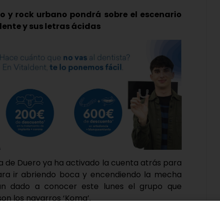
o y rock urbano pondrá sobre el escenario
ente y sus letras ácidas
na de Duero ya ha activado la cuenta atrás para
 para ir abriendo boca y encendiendo la mecha
an dado a conocer este lunes el grupo que
son los navarros ‘Koma’.
e mayo se desvelase el nombre de los artistas