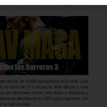
ciertos por España en 1996 con la llegada de su
 de ventas de 10.000 ejemplares en 10 días, y les
n un total de 71 conciertos. Más discos y más
ueco en festivales como Viña Rock y Machina y
áficos se disolvieron en 2012 para regresar con
l no han parado.