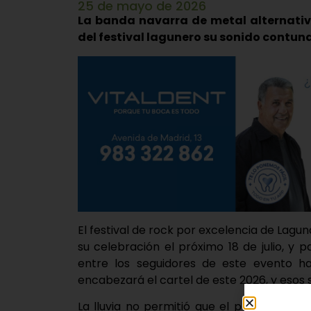
25 de mayo de 2026
La banda navarra de metal alternativ
del festival lagunero su sonido contund
El festival de rock por excelencia de Lagu
su celebración el próximo 18 de julio, y
entre los seguidores de este evento h
encabezará el cartel de este 2026, y esos 
La lluvia no permitió que el pasado 10 d