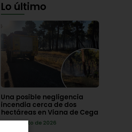
Lo último
Una posible negligencia
incendia cerca de dos
hectáreas en Viana de Cega
7 de agosto de 2026