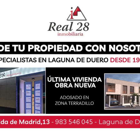
, y por ello los organizadores no han querido
 banda navarra de metal alternativo y rock
 en este evento a ‘La Regadera’ o ‘Iron What?’
pudo actuar en 2025 debido a la lesión de su
no de Brigi Duque, Rafa Redín, Natxo Zabala y
 su primera maqueta, la banda consiguió abrirse
 música, comenzando con conciertos en bares y