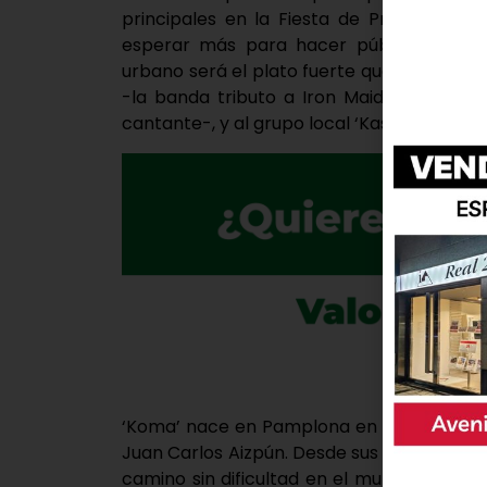
principales en la Fiesta de Presentación
esperar más para hacer público que la
urbano será el plato fuerte que acompañe
-la banda tributo a Iron Maiden que no 
cantante-, y al grupo local ‘Kaskaos’.
‘Koma’ nace en Pamplona en 1995 de la ma
Juan Carlos Aizpún. Desde sus inicios, con
camino sin dificultad en el mundo de la