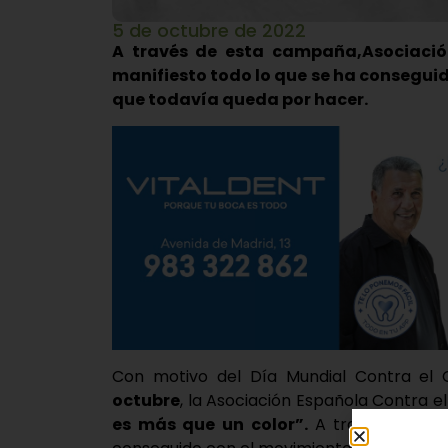
5 de octubre de 2022
A través de esta campaña,Asociaci
manifiesto todo lo que se ha conseguid
que todavía queda por hacer.
Con motivo del Día Mundial Contra el
octubre
, la Asociación Española Contra
es más que un color”.
A través de ell