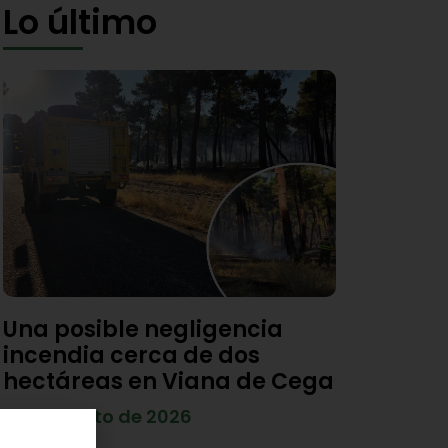
Lo último
Una posible negligencia
incendia cerca de dos
hectáreas en Viana de Cega
7 de agosto de 2026