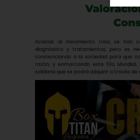
Gracias al movimiento rosa, se han c
diagnóstico y tratamientos, pero es nec
concienciando a la sociedad para que n
razón, y enmarcando este Día Mundial, 
solidaria que se podrá adquirir a través de