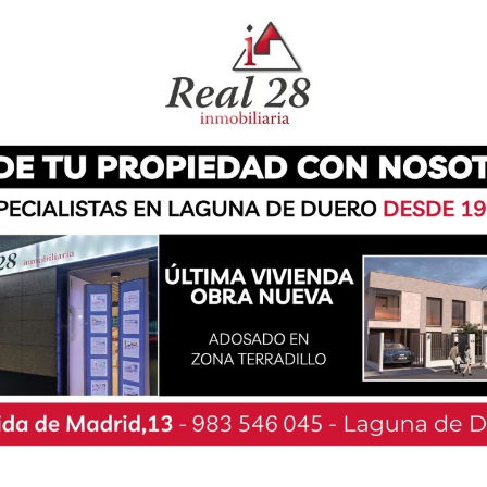
cional y lo que todavía queda por hacer.
 investigación, apoyo y concienciación y se ha
o con mayor supervivencia, superior al 85%.
 con sus necesidades, sus preocupaciones y sus
 gran impacto social, laboral y emocional que
ía queda mucho por hacer ya que, siguen
las mujeres con este tipo de tumor, como por
 cáncer de mama metastásico. Tiene una tasa
5% y suponen entre el 5% y el 6% de
 Además, hay que seguir trabajando en la
as mujeres con cáncer de mama. Por esta razón,
, visibiliza esta realidad y la necesidad de