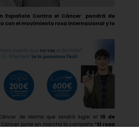
ón Española Contra el Cáncer
pondrá de
o con el movimiento rosa internacional y lo
 Cáncer de Mama que tendrá lugar el
19 de
 el Cáncer pone en marcha la campaña
“El rosa
a, se pondrá de manifiesto todo lo que se ha