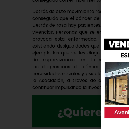
conseguido con el movimiento rosa interna
Detrás de este movimiento rosa hay mucha
conseguido que el cáncer de mama sea un
Detrás de rosa hay pacientes, familiares,
vivencias. Personas que se enfrentan al
provoca esta enfermedad. Pero todav
existiendo desigualdades que afectan a 
ejemplo las que se les diagnostican un
de supervivencia en torno al 2
los diagnósticos de cáncer de mama.
necesidades sociales y psicológicas de l
la Asociación, a través de esta campaña
continuar impulsando la investigación.