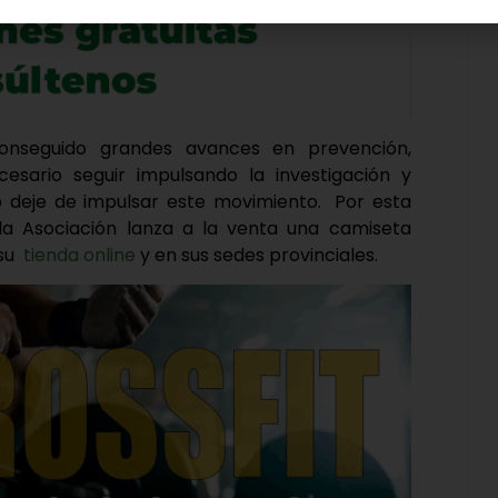
onseguido grandes avances en prevención,
esario seguir impulsando la investigación y
o deje de impulsar este movimiento.
Por esta
la Asociación lanza a la venta una camiseta
 su
tienda online
y en sus sedes provinciales.