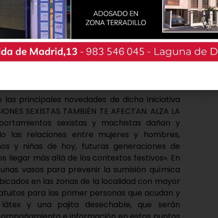
 las principales novedades de dicha iniciativa
SIONES SEXISTAS TAMBIÉN TE AFECTAN. ALZA LA
portamientos sexistas y machistas dañan y
o las relaciones entre mujeres y hombres,
os y niñas de hoy, futuras generaciones de
 llegar más allá de los contextos festivos». En
 unas vasos para prevenir la sumisión química
ubicados en las zonas de la localidad con mayor
ratuitos para las primer personas que acudan y
átex y una pajita desechable, que serán
acompañamiento e información en estos puntos