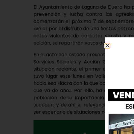
El Ayuntamiento de Laguna de Duero ha 
prevención y lucha contra las agresion
comenzarán el próximo 7 de septiembre. 
«velar por el disfrute de una fiestas patron
actos violentos de carácter sexista y m
edición, se repartirán vasos de protección 
En el acto han estado presentes el alcalde 
Servicios Sociales y Acción Ciudadana, 
situación reciente, el primer edil ha co
tuvo lugar este lunes en Valladolid; Álv
hacia esa «lacra con la que convivimos a d
que va de año». Por ello, ha apuntado q
población de la importancia «de lucha
sucedan, y de ahí la relevancia de esta 
ser escenario de situaciones no deseadas»