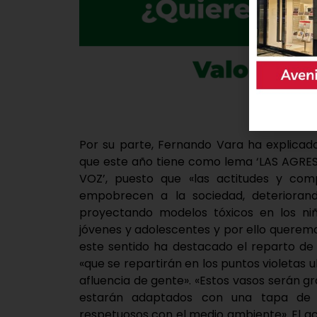
Por su parte, Fernando Vara ha explicado
que este año tiene como lema ‘LAS AGRE
VOZ’, puesto que «las actitudes y com
empobrecen a la sociedad, deteriorand
proyectando modelos tóxicos en los niñ
jóvenes y adolescentes y por ello queremos
este sentido ha destacado el reparto de
«que se repartirán en los puntos violetas 
afluencia de gente». «Estos vasos serán g
estarán adaptados con una tapa de l
respetuosos con el medio ambiente». El 