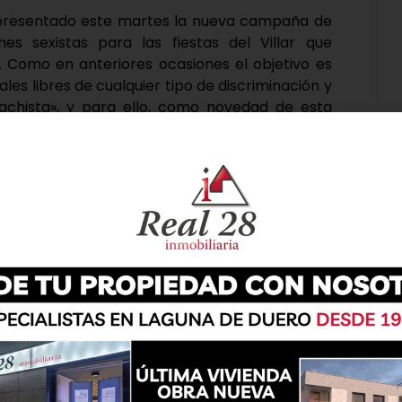
presentado este martes la nueva campaña de
es sexistas para las fiestas del Villar que
Como en anteriores ocasiones el objetivo es
ales libres de cualquier tipo de discriminación y
achista», y para ello, como novedad de esta
frente a la sumisión química.
del municipio, Avelino Álvarez, y el concejal de
Fernando Vara. En su intervención, y dada la
ndenado el crimen por vinolencia de género que
arez ha expresado la repulsa del Ayuntamiento
iario y que ya se ha llevado a 29 víctimas en lo
ue el plan presentado busca concienciar a la
r para que estos hechos tan lamentables no
campaña, ya que las fiestas patronales pueden
.