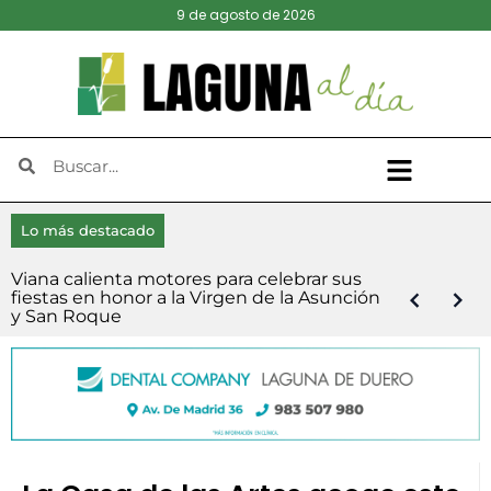
9 de agosto de 2026
Lo más destacado
Viana calienta motores para celebrar sus
El presidente de la Diputación refuerza la
Laguna abre las inscripciones este sábado
Las Veladas de Jazz arrancan en Boecillo
El Ejecutivo de Laguna de Duero niega
Una posible negligencia incendia cerca de
Diego Díez y Blanca Castaño se imponen
Fallece Lucas, el niño que conmovió a toda
Continúan abiertas las inscripciones para la
El Pleno de Diputación impulsa la
fiestas en honor a la Virgen de la Asunción
estructura del equipo de Gobierno tras la
para su tradicional Carrera Pedestre Popular
con una noche cubana de la mano de
falta de transparencia y anuncia una
dos hectáreas en Viana de Cega
en la XI Carrera Popular de Viana
la provincia
15ª Carrera Nocturna a Pie de Boecillo
finalización de la Autovía del Duero
y San Roque
salida de Víctor Alonso Monge
‘Virgen del Villar’
Malecón 101
demanda contra el PSOE