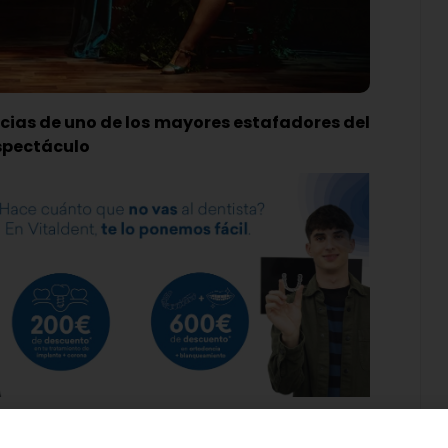
pecias de uno de los mayores estafadores del
espectáculo
de las Artes ofrecerá la obra ‘Von Lustig, el
retrotraerá al público hasta e la primavera de