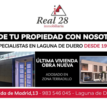
ctor Lustig acaba de cometer la mayor estafa del
idos por Kiki, meretriz del cabaret en el que
testigos directos de las peripecias por las que
ia vital tan increíble como cierto.
de ‘Los absurdos teatro’ se encuentra Patricia
en el Festival Nacional de teatro Veras Bajas.
rzo a las 20:30 horas, tiene una duración de 85
n el abono para público joven y adulto con un
este enlace
.