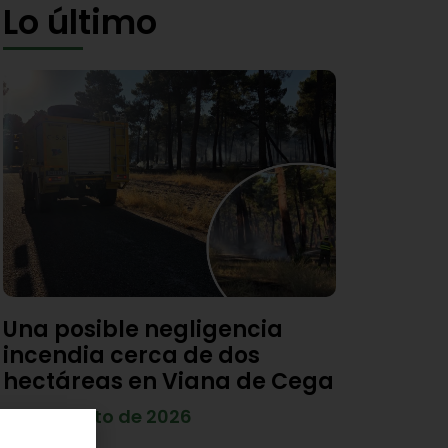
Lo último
Una posible negligencia
incendia cerca de dos
hectáreas en Viana de Cega
7 de agosto de 2026