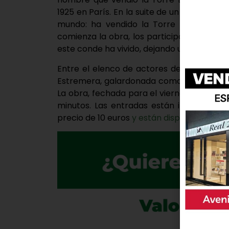
1925 en París. En la suite de un hotel, Ví
mundo: ha vendido la Torre Eiffel. Recib
comienza la obra, los participantes serán 
este conde ha vivido, dejando una experienc
Entre el elenco de actores de esta obra 
Estremera, galardonada como Mejor Actriz 
La obra, fechada para el viernes 24 de ma
minutos. Las entradas están incluidas e
precio de 10 euros
y están disponibles en 