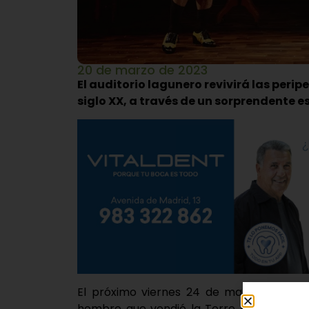
20 de marzo de 2023
El auditorio lagunero revivirá las peri
siglo XX, a través de un sorprendente 
El próximo viernes 24 de marzo la Casa 
hombre que vendió la Torre Eiffel’, que 