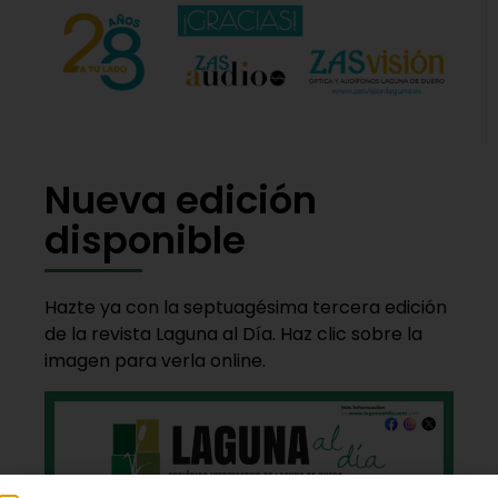
Nueva edición
disponible
Hazte ya con la septuagésima tercera edición
de la revista Laguna al Día. Haz clic sobre la
imagen para verla online.