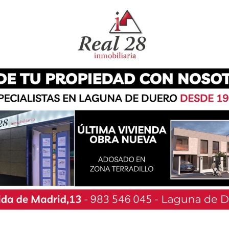
adjudicarán por orden de inscripción y, como en
 empadronado en Laguna. El correo habilitado
o que en las otras sesiones,
ta iniciativa, a través de estas jornadas se
 productos de los empresarios, autónomos y
impulsar la creación de sinergias con otros
l intercambio de ideas.