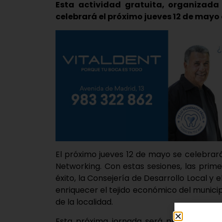
Esta actividad gratuita, organizada 
celebrará el próximo jueves 12 de mayo 
El próximo jueves 12 de mayo se celebrará
Networking. Con estas sesiones, las prim
éxito, la Consejería de Desarrollo Local 
enriquecer el tejido económico del munici
de la localidad.
Esta próxima jornada será presencial y 