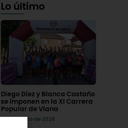
Lo último
Diego Díez y Blanca Castaño
se imponen en la XI Carrera
Popular de Viana
4 de agosto de 2026