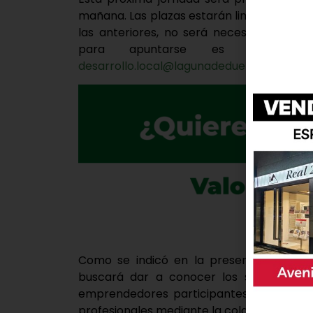
mañana. Las plazas estarán limitadas, se 
las anteriores, no será necesario estar
para apuntarse es el mism
desarrollo.local@lagunadeduero.org
.
Como se indicó en la presentación de es
buscará dar a conocer los servicios y
emprendedores participantes. Además de 
profesionales mediante la colaboración y e