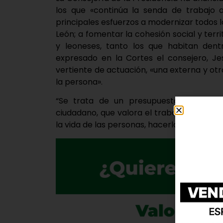
los que «continúa la senda de trabajo 
principales esfuerzos a modernizar todos l
León; a fomentar la cohesión social y territ
y leoneses, tanto los que habitan den
expresado en la Cortes el consejero, Je
vertiente de actuación, «una externa y otr
la persona».
“Se trata de un presupuesto comprometi
ciudadano, que valora el trabajo de nuest
la vida de las personas, hacerla más sencil