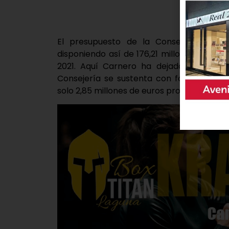
El presupuesto de la Consejería de la
disponiendo así de 176,21 millones de eur
2021. Aquí Carnero ha dejado claro que
Consejería se sustenta con fondos de c
solo 2,85 millones de euros proceden de fo