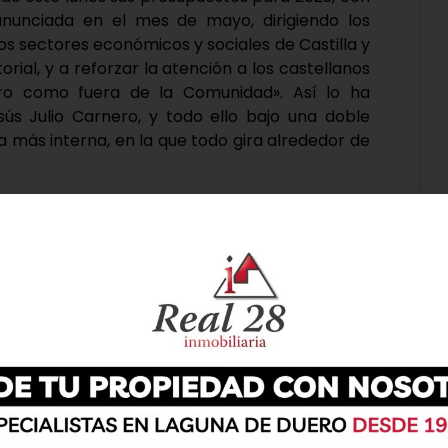
anunciada en el mes de mayo, dirigiendo los
os sectores económicos y sociales de Castilla y
orial, y a reforzar la atención a los castellanos
tro como fuera de la Comunidad». Así lo ha
sús Julio Carnero, y todo ello bajo una doble
a más interna, en la que todo gira alrededor de
do, responsable, solidario, que atiende al
ros empleados públicos y que busca simplificar
la», ha remarcado el consejero.