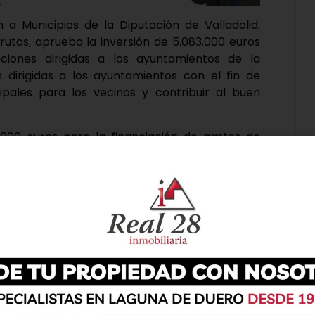
 a Municipios de la Diputación de Valladolid,
rutos, aprueba la inversión de 5.083.000 euros
ciones dirigidas a los ayuntamientos de la
n dirigidas a los ayuntamientos con el fin de
ipales para los vecinos y contribuir al buen
8.000 euros para la financiación de gastos de
icipios y entidades locales menores realizados
Menores entre el 1 de enero de 2023 hasta el 31