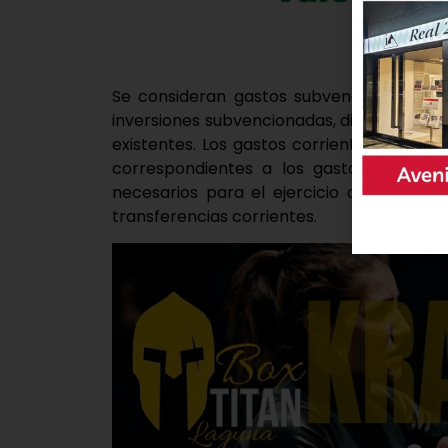
Se consideran gastos subvencionables aq
inversiones subvencionadas, dirigidas a la 
existentes. Los gastos corrientes financia
correspondientes a los gastos de person
necesarios para el ejercicio de las activ
transferencias corrientes.