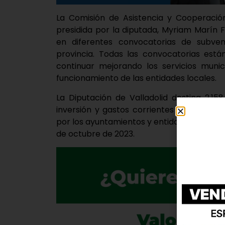
La Comisión de Asistencia y Cooperación
presidida por la diputada, Myriam Marín F
en diferentes convocatorias de subven
provincia. Todas las convocatorias está
continuar mejorando los servicios munic
funcionamiento de las entidades locales.
La Diputación de Valladolid destina 2.15
inversión y gastos corrientes de los mun
por los ayuntamientos y entidades locales 
de octubre de 2023.