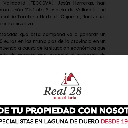
 Valladolid (FECOSVA), Jesús Herreras, han
moción ‘Disfruta Provincia de Valladolid’. Al
orial de Territorio Norte de Cajamar, Raúl Jesús
esta iniciativa.
destacado que esta campaña va a generar un
euros en los municipios de la provincia en un
ntiendo a causa de la situación económica que
tando de manera muy especial al comercio de
á viendo un incremento de cancelaciones de las