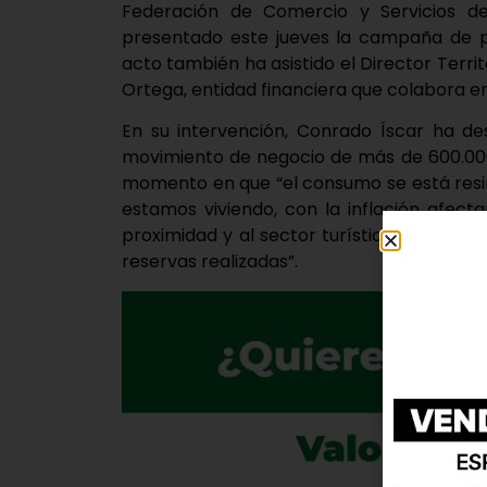
Federación de Comercio y Servicios de
presentado este jueves la campaña de pro
acto también ha asistido el Director Territ
Ortega, entidad financiera que colabora en 
En su intervención, Conrado Íscar ha 
movimiento de negocio de más de 600.000 
momento en que “el consumo se está resi
estamos viviendo, con la inflación afec
proximidad y al sector turístico, que est
reservas realizadas”.