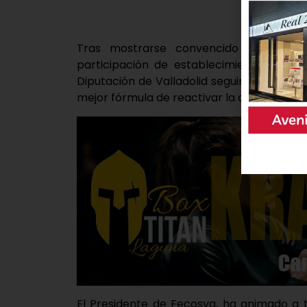
Tras mostrarse convencido del éxit
participación de establecimientos, ha i
Diputación de Valladolid seguimos apost
mejor fórmula de reactivar la actividad ec
El Presidente de Fecosva, ha animado a t