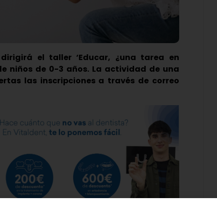
irigirá el taller ‘Educar, ¿una tarea en
 de niños de 0-3 años. La actividad de una
rtas las inscripciones a través de correo