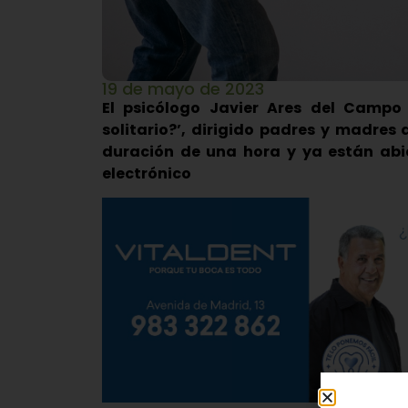
19 de mayo de 2023
El psicólogo Javier Ares del Campo d
solitario?’, dirigido padres y madres
duración de una hora y ya están abie
electrónico