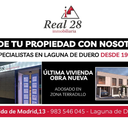
 Duero “Pinto Pinto” ha anunciado la realización
del con hijos e hijas en la primera infancia (0-3
r, que se realizará en la modalidad presencial,
y está dirigido por el psicólogo Javier Ares del
itario?”, el taller tiene como objetivo que las
 social de apoyos en la educación de los niños.
ampo, la educación de los hijos no recae
s, por lo que es fundamental que las familias
que pueden ayudarles en su labor educativa.