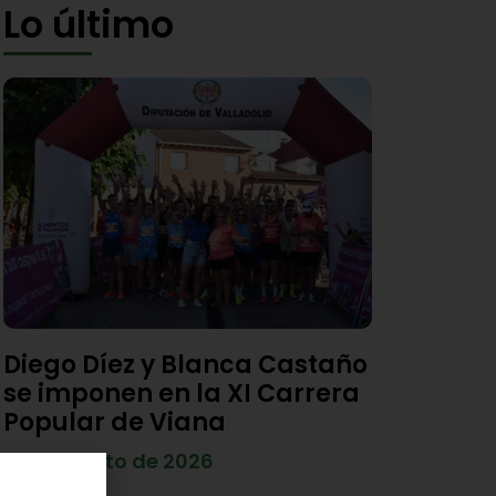
Lo último
Diego Díez y Blanca Castaño
se imponen en la XI Carrera
Popular de Viana
4 de agosto de 2026