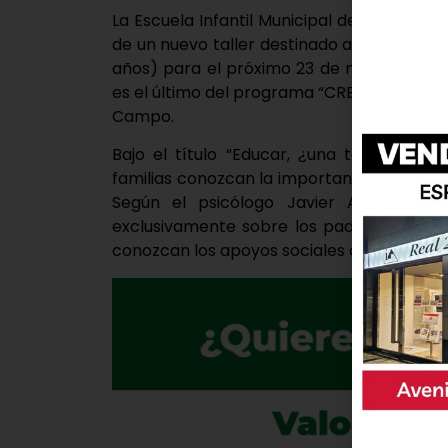
La Escuela Infantil Municipal de Laguna de
de un nuevo taller destinado a las familias 
años) para el próximo 23 de mayo. El talle
es el último del programa “CRECER FELICES” 
Campo.
Bajo el título “Educar, ¿una tarea en sol
familias conozcan la importancia de la red
Según el psicólogo Javier Ares del C
exclusivamente sobre los padres y madre
conozcan los apoyos sociales del entorno 