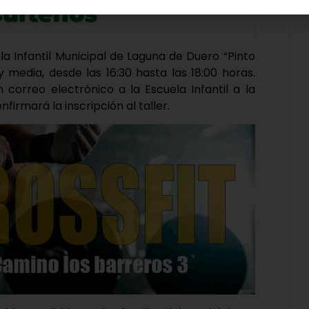
ela Infantil Municipal de Laguna de Duero “Pinto
 media, desde las 16:30 hasta las 18:00 horas.
n correo electrónico a la Escuela Infantil a la
nfirmará la inscripción al taller.