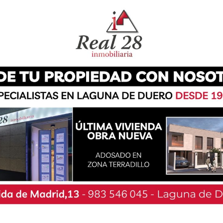
ibido este viernes a un grupo de jóvenes de los
pación Infantil y Juvenil) de tres municipios
ICEF como Ciudades Amigas de la Infancia. En
selas desde los municipios vallisoletanos de
sde la ciudad de Palencia, acompañados por el
así como por la concejal de Cultura y Bienestar
oberto Martínez Pérez, teniente de alcalde de
 Blanco (concejal de Acción Social, Educación,
o ha coincidido con la campaña de coalición
estiones relacionadas con la infancia encabecen
024, y cuyo manifiesto ha sido suscrito también