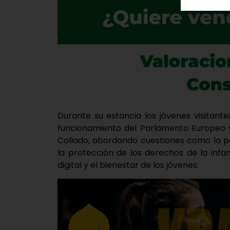
Durante su estancia los jóvenes visitant
funcionamiento del Parlamento Europeo y
Collado, abordando cuestiones como la part
la protección de los derechos de la infan
digital y el bienestar de los jóvenes.