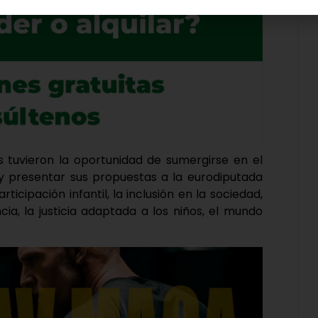
es tuvieron la oportunidad de sumergirse en el
 presentar sus propuestas a la eurodiputada
icipación infantil, la inclusión en la sociedad,
cia, la justicia adaptada a los niños, el mundo