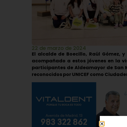
22 de marzo de 2024
El alcalde de Boecillo, Raúl Gómez, y 
acompañado a estos jóvenes en la vis
participantes de Aldeamayor de San M
reconocidos por UNICEF como Ciudades