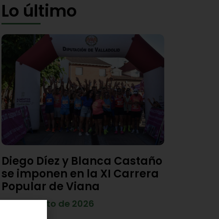
Lo último
Diego Díez y Blanca Castaño
se imponen en la XI Carrera
Popular de Viana
4 de agosto de 2026