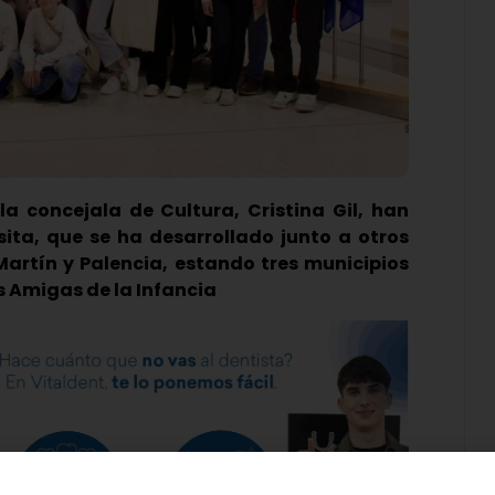
la concejala de Cultura, Cristina Gil, han
ita, que se ha desarrollado junto a otros
artín y Palencia, estando tres municipios
 Amigas de la Infancia