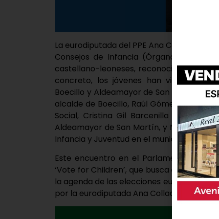
La eurodiputada del PPE Ana Collado ha rec
Consejos de Infancia (Órganos de Partici
castellano-leoneses, reconocidos por UN
concreto, los jóvenes han viajado a Bru
Boecillo y Aldeamayor de San Martín y de
alcalde de Boecillo, Raúl Gómez Pintado, 
Social, Cristina Gil Barcenilla y por R
Aldeamayor de San Martín, y Noelia García
Infancia y Juventud en el municipio).
Este encuentro en el Parlamento Europe
‘Vote for Children’, que busca que las cu
la agenda de las elecciones europeas de 2
por la eurodiputada Ana Collado.