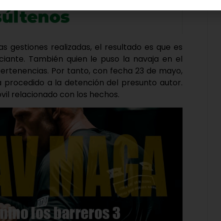
las gestiones realizadas, el resultado es que es
ciante. También quien le puso la navaja en el
pertenencias. Por tanto, con fecha 23 de mayo,
a procedido a la detención del presunto autor.
vil relacionado con los hechos.