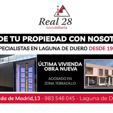
odegas de Boecillo. Uno de ellos le agarró de los
 A la vez, le pedían que les diese todo lo que
 teléfono móvil y cinco euros que llevaba en el
 mantenía a distancia al amigo para que no se
tigación y averiguó que el teléfono sustraído lo
nto con su nieto de 17 años. Los componentes de
detenido en ocasiones anteriores por varios
nológico, hurto de vehículo y daños perpetrados
. También haber estado implicado en reyertas y