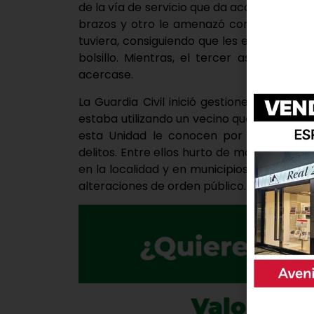
de la vía de servicio que da acceso a las b
brazos y otro le amenazó con una navaja.
tuviera, consiguiendo que les entregase su
bolsillo. Mientras, el tercer asaltante,
acercase.
La Guardia Civil inició gestiones de inves
estaba utilizando un vecino que reside ju
esta Unidad le conocen por haber sido 
delitos. Entre ellos hurto de material tec
en la localidad y en municipios próximos
alteraciones de orden público.