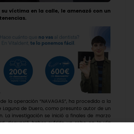
 su víctima en la calle, le amenazó con un
tenencias.
co de la operación “NAVAGAS”, ha procedido a la
e Laguna de Duero, como presunto autor de un
n. La investigación se inició a finales de marzo
, denunció haber sufrido un robo en la vía
enes cuando estaba, junto a un amigo, en la zona