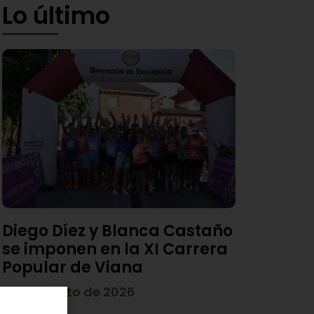
Lo último
Diego Díez y Blanca Castaño
se imponen en la XI Carrera
Popular de Viana
4 de agosto de 2026