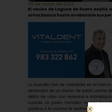
26 de mayo de 2022
El vecino de Laguna de Duero asaltó a
arma blanca hasta arrebatarle sus per
La Guardia Civil de Valladolid, en el mar
detención de un menor de edad, vecino d
delito de robo con violencia e intimidació
cuando un joven, también menor de edad
pública. A la víctima le asaltaron tres jóv