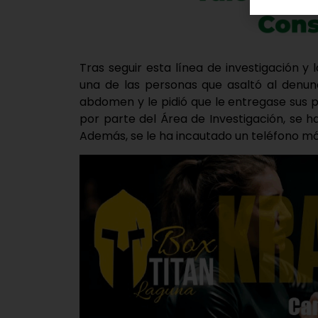
Tras seguir esta línea de investigación y 
una de las personas que asaltó al denun
abdomen y le pidió que le entregase sus 
por parte del Área de Investigación, se h
Además, se le ha incautado un teléfono mó