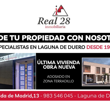
larecer los hechos e identificar al autor, se
ntando el piso del denunciante y, a la vez, se
versas joyas, según afirma el comunicado de la
del Puesto de Laguna de Duero ha instruido las
n sido puestas a disposición del Juzgado de