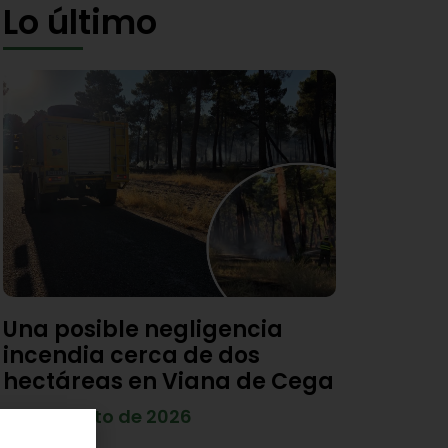
Lo último
Una posible negligencia
incendia cerca de dos
hectáreas en Viana de Cega
7 de agosto de 2026