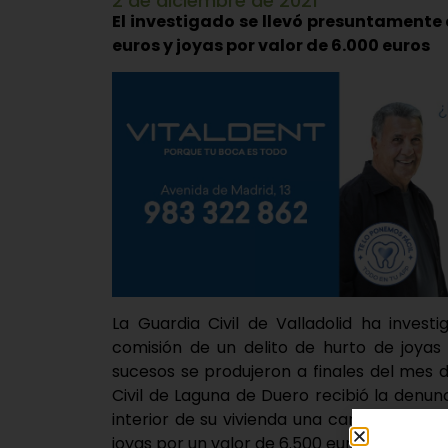
2 de diciembre de 2021
El investigado se llevó presuntamente 
euros y joyas por valor de 6.000 euros
La Guardia Civil de Valladolid ha inves
comisión de un delito de hurto de joyas 
sucesos se produjeron a finales del mes 
Civil de Laguna de Duero recibió la denun
interior de su vivienda una cartera con 3
joyas por un valor de 6.500 euros.