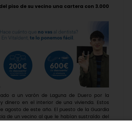
del piso de su vecino una cartera con 3.000
tigado a un varón de Laguna de Duero por la
y dinero en el interior de una vivienda. Estos
de agosto de este año. El puesto de la Guardia
cia de un vecino al que le habían sustraído del
.000 euros en metálico y una caja con diversas