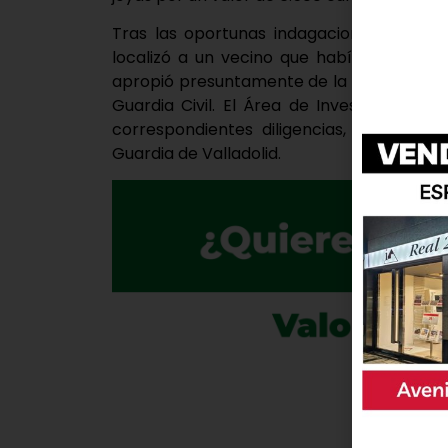
Tras las oportunas indagaciones para esc
localizó a un vecino que había estado pi
apropió presuntamente de la cartera y di
Guardia Civil. El Área de Investigación 
correspondientes diligencias, que ya ha
Guardia de Valladolid.