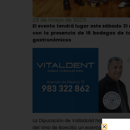
29 de mayo de 2025
El evento tendrá lugar este sábado 31 
con la presencia de 16 bodegas de to
gastronómicos
La Diputación de Valladolid ha acogido este
del Vino de Boecillo; un evento que en su 