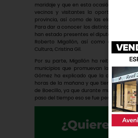
maridaje y que en esta ocasión se desliga
vecinos y visitantes la oportunidad de 
provincia, así como de las elaboraciones
Para dar a conocer los distintos actos que
han estado presentes el diputado de Emp
Roberto Migallón, así como el alcalde d
Cultura, Cristina Gil.
Por su parte, Migallón ha reiterado el 
municipios que promuevan la cultura viti
Gómez ha explicado que la cita tendrá l
horas de la mañana y que tiene como fin «
de Boecillo, ya que durante mucho tiempo
paso del tiempo eso se fue perdiendo».