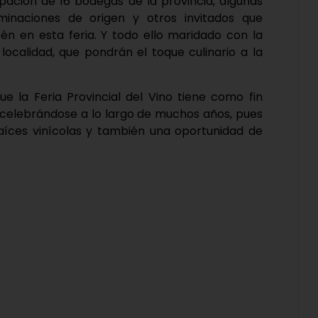
pación de 16 bodegas de la provincia, algunas
minaciones de origen y otros invitados que
n en esta feria. Y todo ello maridado con la
ocalidad, que pondrán el toque culinario a la
 la Feria Provincial del Vino tiene como fin
 celebrándose a lo largo de muchos años, pues
aíces vinícolas y también una oportunidad de