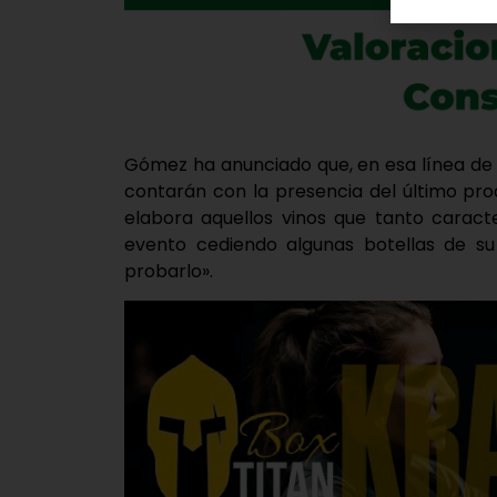
Gómez ha anunciado que, en esa línea de r
contarán con la presencia del último pro
elabora aquellos vinos que tanto caract
evento cediendo algunas botellas de su
probarlo».