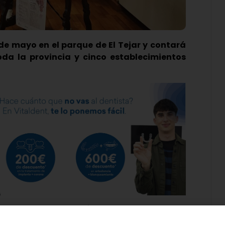
de mayo en el parque de El Tejar y contará
da la provincia y cinco establecimientos
 jueves la presentación de la II Feria Provincial
primera edición ya cosechó los éxitos de un buen