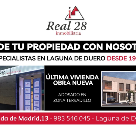
 de la Fiesta de la Vendimia para ofrecer a los
disfrutar de las distintas producciones de la
 del último productor de vino de la localidad.
 se van a llevar a cabo en esta jornada vinícola
leo, Desarrollo Económico y Reto Demográfico,
el municipio, Raúl Gómez, y la concejala de
compromiso de la Diputación y su apoyo a «los
vinícola de nuestra provincia». Asimismo, Raúl
ugar este sábado 31 de mayo desde las 12:00
recuperar el recuerdo de la tradición vinícola
 fuimos productores de clarete, aunque con el