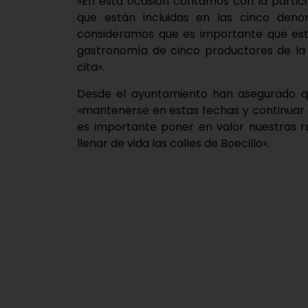
«En esta ocasión contamos con la partici
que están incluidas en las cinco deno
consideramos que es importante que esté
gastronomía de cinco productores de la l
cita».
Desde el ayuntamiento han asegurado que
«mantenerse en estas fechas y continuar
es importante poner en valor nuestras r
llenar de vida las calles de Boecillo».