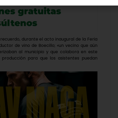
ecuerdo, durante el acto inaugural de la Feria
ductor de vino de Boecillo; «un vecino que aún
erizaban al municipio y que colabora en este
 producción para que los asistentes puedan