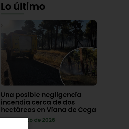
Lo último
Una posible negligencia
incendia cerca de dos
hectáreas en Viana de Cega
7 de agosto de 2026