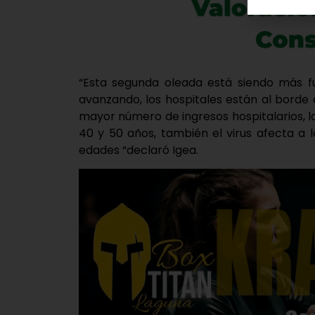
“Esta segunda oleada está siendo más fue
avanzando, los hospitales están al borde d
mayor número de ingresos hospitalarios, la
40 y 50 años, también el virus afecta a 
edades “declaró Igea.