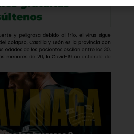
rte y peligrosa debido al frío, el virus sigue
el colapso, Castilla y León es la provincia con
s edades de los pacientes oscilan entre los 30,
los menores de 20, la Covid-19 no entiende de