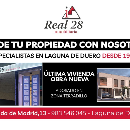
dríguez, ha mantenido esta tarde una reunión
 Verónica Casado, y el Vicepresidente de la
Fomento y Medio Ambiente, Juan Carlos Suárez
de la Encomienda, Aranda de Duero, San Andrés
po y Miranda de Ebro.
ión regional en el Área de Salud de Laguna de
oecillo) sitúa la tasa de contagios por debajo
 los últimos 14 días la incidencia acumulada se
, mientras que en la última semana, los datos
amiento se pide “seguir respetando y cumpliendo
s, lavado de manos, distancia social, no realizar
sonas”.