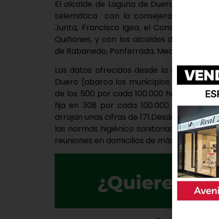
El alcalde de Laguna de Duero, Román Ro
telemática con la consejera de Sanidad,
Junta, Francisco Igea, el Consejero de 
Quiñones, y con los alcaldes de Arroyo 
de Rabanedo, Ponferrada, Medina del Cam
Los datos ofrecidos desde la administrac
Duero (abarca los municipios de Viana y B
de los 500 por cada 100.000 habitantes. En
fija en 308 por cada 100.000 habitantes
arrojan unas cifras de 171.Desde el Ayunt
las normas higiénico sanitarias, mascarilla
reuniones en domicilios de más de seis per