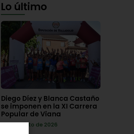
Lo último
Diego Díez y Blanca Castaño
se imponen en la XI Carrera
Popular de Viana
4 de agosto de 2026