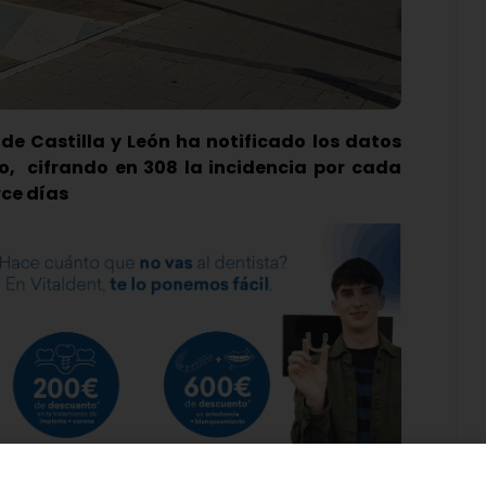
de Castilla y León ha notificado los datos
, cifrando en 308 la incidencia por cada
rce días