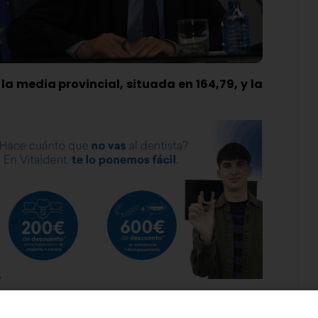
 la media provincial, situada en 164,79, y la
y León confirmaba el cierre de la hostelería tras
0 casos por cada 100.000 habitantes, superando