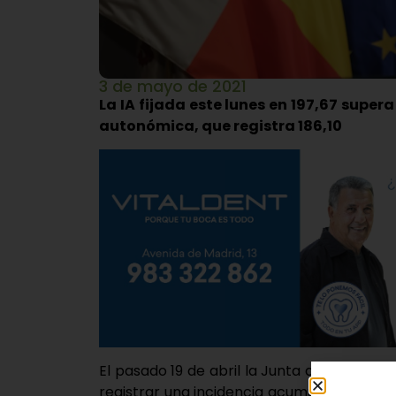
3 de mayo de 2021
La IA fijada este lunes en 197,67 supera
autonómica, que registra 186,10
El pasado 19 de abril la Junta de Castilla 
registrar una incidencia acumulada de 18