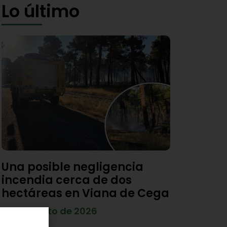
Lo último
Una posible negligencia
incendia cerca de dos
hectáreas en Viana de Cega
7 de agosto de 2026