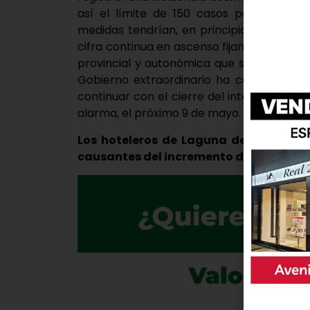
así el límite de 150 casos para mantene
medidas tendrían, en principio, una dura
cifra continua en ascenso fijando la IA en 
provincial y autonómica que se sitúan en 
Gobierno extraordinario ha confirmado
continuar con el cierre del interior de la 
alarma, el próximo 9 de mayo.
Los hoteleros de Laguna de Duero afi
causantes del incremento de contagios,