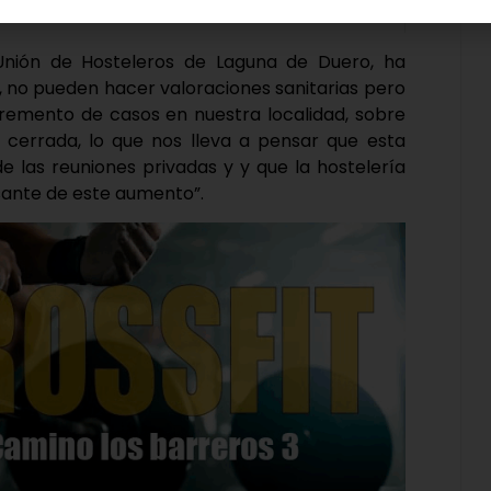
 Unión de Hosteleros de Laguna de Duero, ha
, no pueden hacer valoraciones sanitarias pero
remento de casos en nuestra localidad, sobre
 cerrada, lo que nos lleva a pensar que esta
 las reuniones privadas y y que la hostelería
usante de este aumento”.