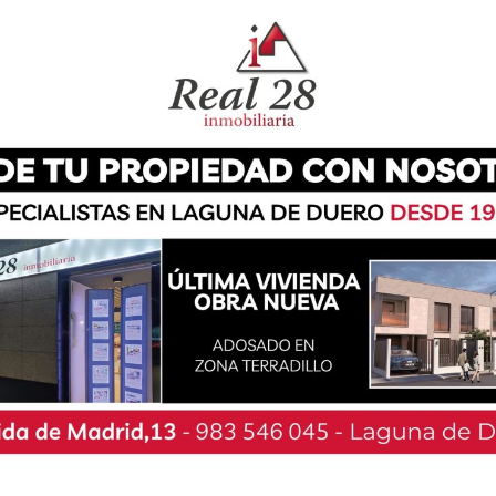
r el interior de la hostelería abierto. Estas
ción de 14 días, pero tres semanas después la
197,67 (a 14 días), una cifra que supera la media
164,79 y 186,10 respectivamente. El Consejo de
 hoy mismo que Laguna de Duero tendrán que
hostelería al menos hasta el final del estado de
rman que sus establecimientos no son los
 sino parte de la solución