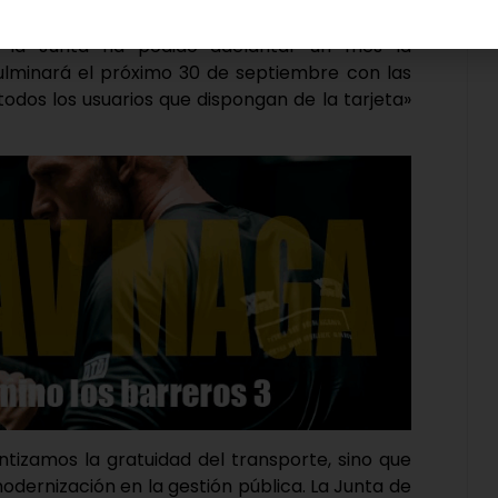
 gratuita, lo que evidencia la gran acogida de
, la Junta ha podido adelantar un mes la
culminará el próximo 30 de septiembre con las
todos los usuarios que dispongan de la tarjeta»
antizamos la gratuidad del transporte, sino que
dernización en la gestión pública. La Junta de