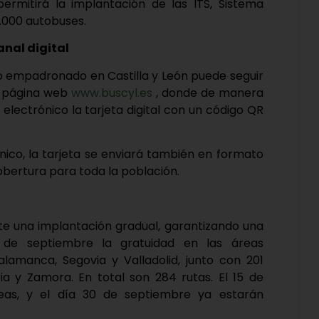
permitirá la implantación de las ITS, Sistema
2.000 autobuses.
anal digital
o empadronado en Castilla y León puede seguir
la página web
www.buscyl.es
, donde de manera
 electrónico la tarjeta digital con un código QR
nico, la tarjeta se enviará también en formato
cobertura para toda la población.
ite una implantación gradual, garantizando una
 1 de septiembre la gratuidad en las áreas
alamanca, Segovia y Valladolid, junto con 201
ria y Zamora. En total son 284 rutas. El 15 de
eas, y el día 30 de septiembre ya estarán