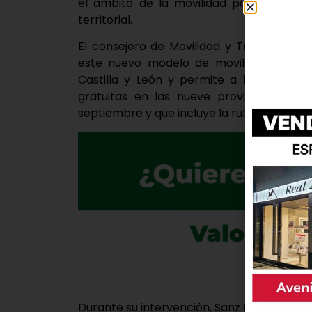
el ámbito de la movilidad para converti
territorial.
El consejero de Movilidad y Transformació
este nuevo modelo de movilidad que, a
Castilla y León y permite a los ciudad
gratuitas en las nueve provincias que 
septiembre y que incluye la ruta M-12 de 
Durante su intervención, Sanz Merino ha s