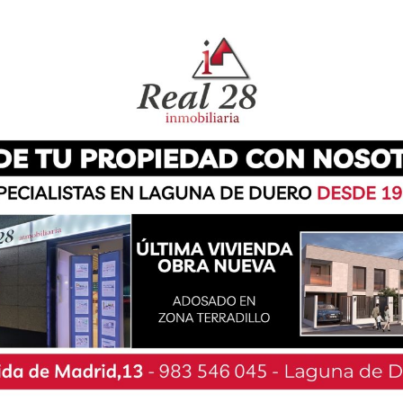
rse en una herramienta de igualdad social y
n Digital, José Luis Sanz Merino, ha detallado
demás de eliminar barreras, conecta a toda
anos empadronados disfrutar ya de 284 rutas
entran en vigor a partir de este lunes 1 de
Laguna de Duero entre las afortunadas.
ubrayado que más de 150.000 usuarios tienen ya