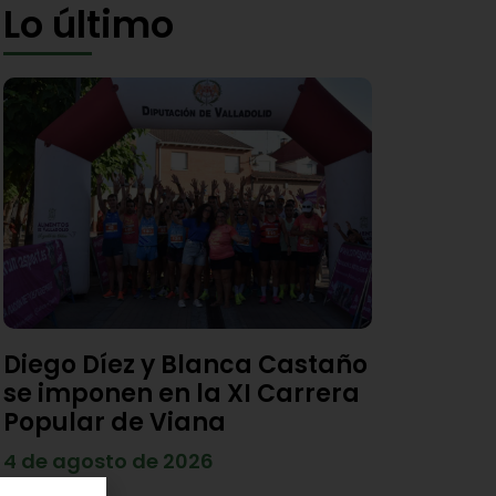
Lo último
Diego Díez y Blanca Castaño
se imponen en la XI Carrera
Popular de Viana
4 de agosto de 2026