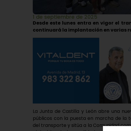
1 de septiembre de 2025
Desde este lunes entra en vigor el t
continuará la implantación en varias r
La Junta de Castilla y León abre una nue
públicos con la puesta en marcha de la ta
del transporte y sitúa a la Comunidad co