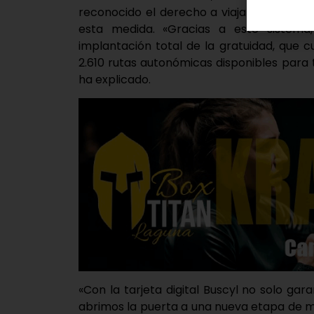
reconocido el derecho a viajar de manera
esta medida. «Gracias a este sistema
implantación total de la gratuidad, que 
2.610 rutas autonómicas disponibles para 
ha explicado.
«Con la tarjeta digital Buscyl no solo gar
abrimos la puerta a una nueva etapa de mo