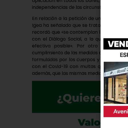
aplicación en todos los bares, cafeterías
independencias de las circunstancias».
En relación a la petición de un plan de re
Igea ha señalado que se trata de uno de
recordó que «se contemplan líneas y sub
con el Diálogo Social, a lo que unió el
efectiva posible». Por otro lado, anu
cumplimiento de las medidas que se pone
formuladas por los cuerpos y fuerzas de s
con el Covid-19 con multas que pueden l
además, que las mismas medidas aplicadas 