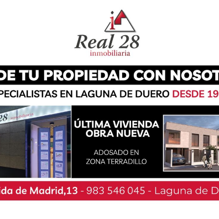
 y locales de restauración de la Comunidad, con
scate solicitado por la asociación de hostelero,
 los sectores más afectados por la pandemia y
venciones en el plan de choque que se negocia
 compromiso de la Junta de dar la ayuda más
nció que van a ser “muy estrictos” con el
n en marcha y subrayó que de 8.400 denuncias,
eguridad, un total de 1.400 están relacionadas
legar a los 120.000 euros. Igea ha reclamado,
sean iguales para todo el país.