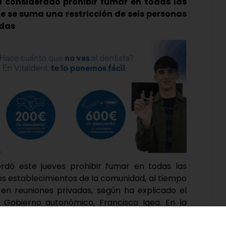
a considerado prohibir fumar en todas las
ue se suma una restricción de seis personas
adas
rdó este jueves prohibir fumar en todas las
os establecimientos de la comunidad, al tiempo
 en reuniones privadas, según ha explicado el
 Gobierno autonómico, Francisco Igea. En la
 Gobierno, Igea recalcó que la medida «es de