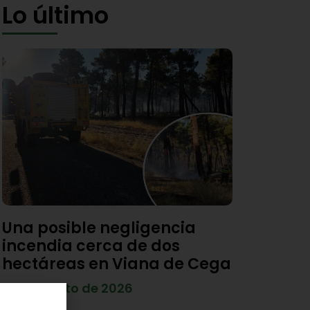
Lo último
Una posible negligencia
incendia cerca de dos
hectáreas en Viana de Cega
7 de agosto de 2026