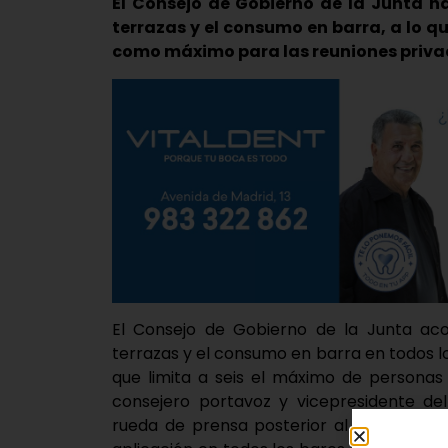
El Consejo de Gobierno de la Junta h
terrazas y el consumo en barra, a lo q
como máximo para las reuniones priv
El Consejo de Gobierno de la Junta aco
terrazas y el consumo en barra en todos l
que limita a seis el máximo de personas
consejero portavoz y vicepresidente del
rueda de prensa posterior al Consejo de