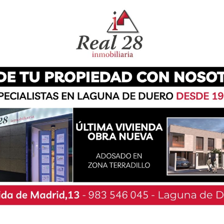
 límite de 150 casos para mantener el interior
endrían, en principio, una duración de 14 días,
e situarse por debajo de los 150 casos por cada
ejo de Gobierno Extraordinario de la Junta, la
un total de 29 términos municipales de toda la
ando Laguna de Duero, tendrán este régimen
ción pandémica. Aranda de Duero (Burgos);
y Peñaranda de Bracamonte (Salamanca);
Soria) se incorporan a esta situación ante el
iológicos y asistenciales, mientras que decae
 Alfoz de Quintanadueñas (Burgos); Bembibre
 Tormes y Villares de la Reina (Salamanca);
deamayor de San Martín (Valladolid).