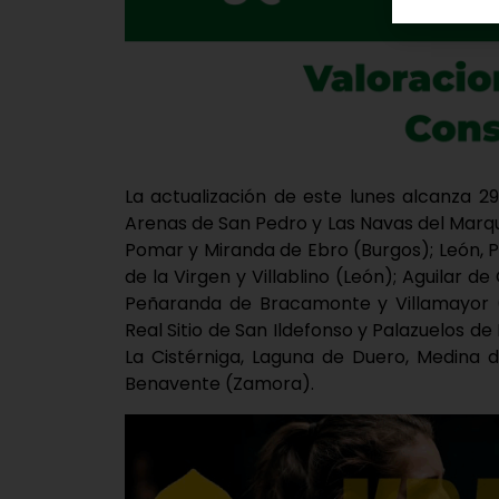
La actualización de este lunes alcanza 2
Arenas de San Pedro y Las Navas del Marqu
Pomar y Miranda de Ebro (Burgos); León, 
de la Virgen y Villablino (León); Aguilar
Peñaranda de Bracamonte y Villamayor (
Real Sitio de San Ildefonso y Palazuelos de
La Cistérniga, Laguna de Duero, Medina d
Benavente (Zamora).