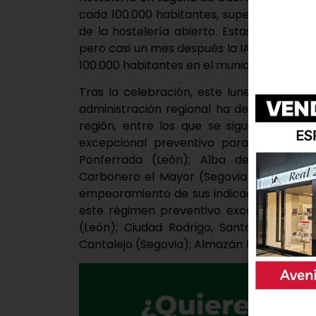
cada 100.000 habitantes, superando así el
de la hostelería abierto. Estas medidas t
pero casi un mes después la IA no consigu
100.000 habitantes en el municipio.
Tras la celebración, este lunes, del Cons
administración regional ha definido que 
región, entre los que se sigue encontr
excepcional preventivo para la conten
Ponferrada (León); Alba de Tormes 
Carbonero el Mayor (Segovia); y Ágreda (
empeoramiento de sus indicadores epidem
este régimen preventivo excepcional en
(León); Ciudad Rodrigo, Santa Marta de
Cantalejo (Segovia); Almazán (Soria); y Al