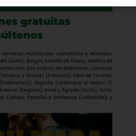
9 términos municipales castellanos y leoneses:
és (Ávila); Burgos, Aranda de Duero, Medina de
Ponferrada, San Andrés del Rabanedo, Valverde
 de Campoo y Guardo (Palencia); Alba de Tormes,
Salamanca); Segovia, Carbonero el Mayor, El
 Eresma (Segovia); Soria y Ágreda (Soria); Íscar,
el Campo, Peñafiel y Simancas (Valladolid); y