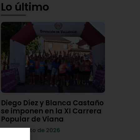
Lo último
Diego Díez y Blanca Castaño
se imponen en la XI Carrera
Popular de Viana
4 de agosto de 2026