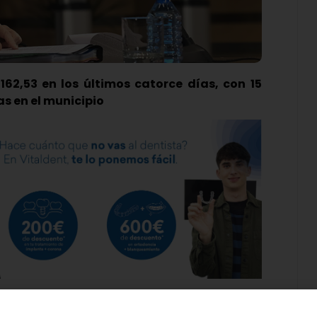
62,53 en los últimos catorce días, con 15
as en el municipio
 y León confirmaba el cierre del interior de la
trar una incidencia acumulada de 180 casos por