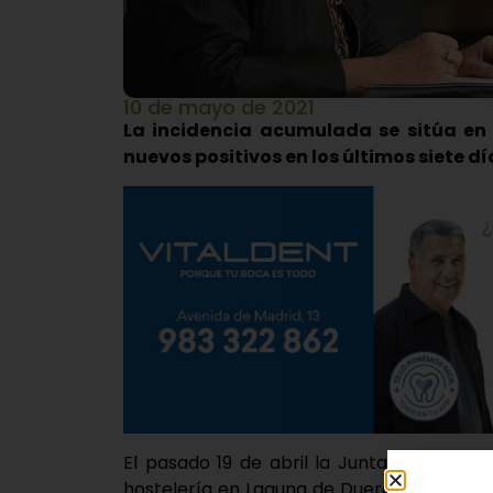
10 de mayo de 2021
La incidencia acumulada se sitúa en 1
nuevos positivos en los últimos siete dí
El pasado 19 de abril la Junta de Castilla
hostelería en Laguna de Duero tras regis