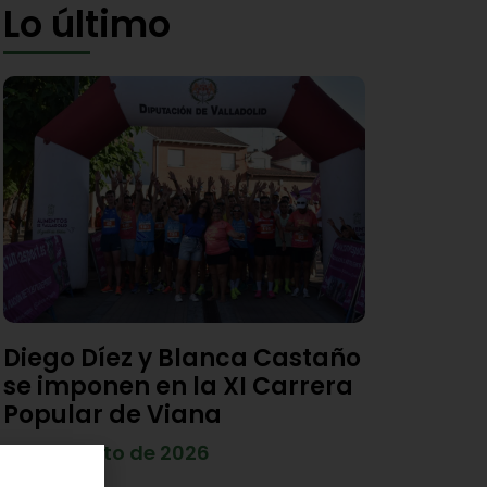
Lo último
Diego Díez y Blanca Castaño
se imponen en la XI Carrera
Popular de Viana
4 de agosto de 2026