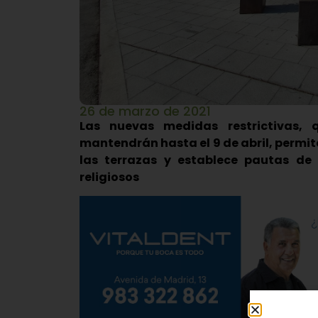
26 de marzo de 2021
Las nuevas medidas restrictivas, 
mantendrán hasta el 9 de abril, permi
las terrazas y establece pautas de
religiosos