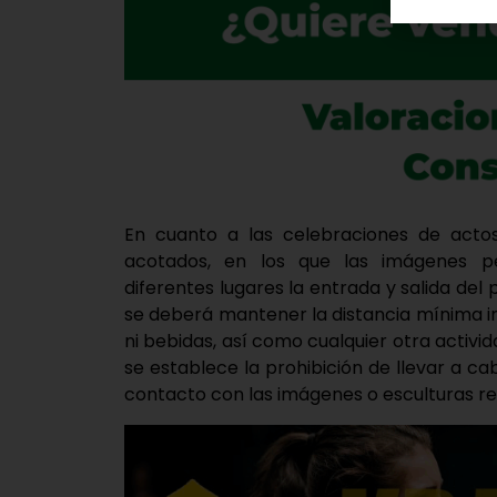
En cuanto a las celebraciones de actos
acotados, en los que las imágenes p
diferentes lugares la entrada y salida del 
se deberá mantener la distancia mínima i
ni bebidas, así como cualquier otra activi
se establece la prohibición de llevar a 
contacto con las imágenes o esculturas rel