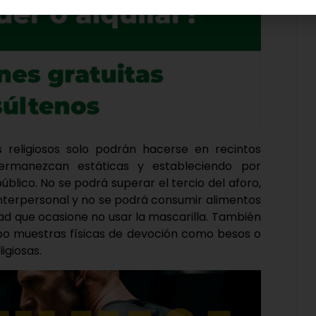
 religiosos solo podrán hacerse en recintos
ermanezcan estáticas y estableciendo por
público. No se podrá superar el tercio del aforo,
nterpersonal y no se podrá consumir alimentos
dad que ocasione no usar la mascarilla. También
cabo muestras físicas de devoción como besos o
igiosas.