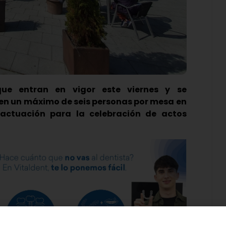
que entran en vigor este viernes y se
ten un máximo de seis personas por mesa en
 actuación para la celebración de actos