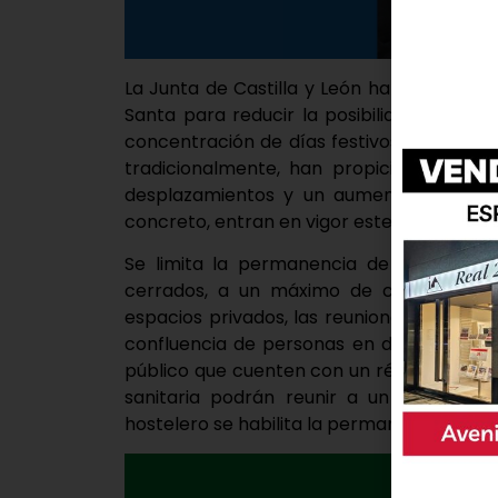
La Junta de Castilla y León ha aprobado
Santa para reducir la posibilidad de con
concentración de días festivos, con vacaci
tradicionalmente, han propiciado la mov
desplazamientos y un aumento de reunio
concreto, entran en vigor este viernes y s
Se limita la permanencia de grupos en 
cerrados, a un máximo de cuatro person
espacios privados, las reuniones se limit
confluencia de personas en dependencias,
público que cuenten con un régimen preve
sanitaria podrán reunir a un máximo d
hostelero se habilita la permanencia de se