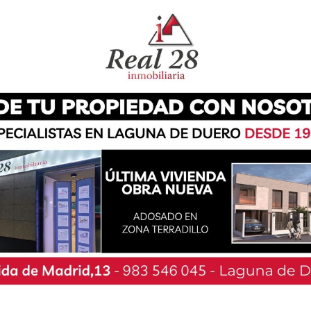
 nuevas medidas restrictivas de cara a Semana
tagios en los ámbitos sociales ante la próxima
ones escolares, universitarias y laborales que,
ilidad ciudadana, con un altísimo número de
nes entre no convivientes. Las medidas, en
e mantendrán hasta el próximo 9 de abril.
espacios públicos, ya sean estos abiertos o
as, salvo que se trate de convivientes; en
arán únicamente a convivientes. Sin embargo la
 instalaciones y establecimientos abiertos al
ntivo y de control autorizado por la autoridad
e seis personas. Por ejemplo, en el ámbito
is personas en las terrazas.