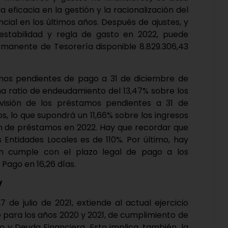
 eficacia en la gestión y la racionalización del
ncial en los últimos años. Después de ajustes, y
estabilidad y regla de gasto en 2022, puede
Remanente de Tesorería disponible 8.829.306,43
amos pendientes de pago a 31 de diciembre de
una ratio de endeudamiento del 13,47% sobre los
evisión de los préstamos pendientes a 31 de
s, lo que supondrá un 11,66% sobre los ingresos
ón de préstamos en 2022. Hay que recordar que
 Entidades Locales es de 110%. Por último, hay
n cumple con el plazo legal de pago a los
 Pago en 16,26 días.
V
 de julio de 2021, extiende al actual ejercicio
 para los años 2020 y 2021, de cumplimiento de
to y Deuda Financiera. Esto implica, también, la