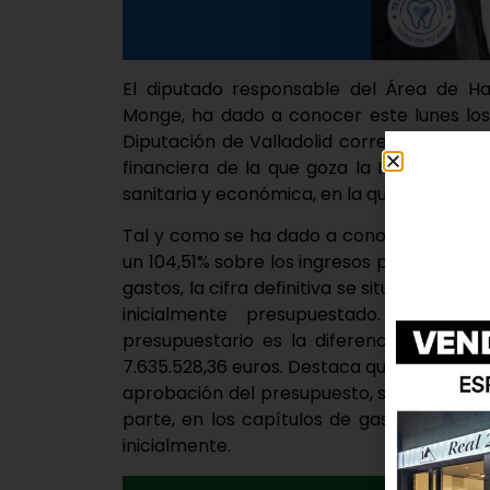
El diputado responsable del Área de Ha
Monge, ha dado a conocer este lunes los 
Diputación de Valladolid correspondientes 
financiera de la que goza la Institución p
sanitaria y económica, en la que aún nos 
Tal y como se ha dado a conocer, los ingre
un 104,51% sobre los ingresos previstos en
gastos, la cifra definitiva se situó en 110.1
inicialmente presupuestado. De los 
presupuestario es la diferencia entre lo
7.635.528,36 euros. Destaca que los ingres
aprobación del presupuesto, siendo un 104,51
parte, en los capítulos de gasto, la ejec
inicialmente.