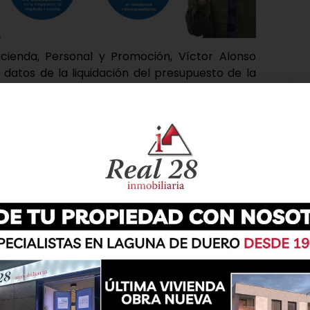
cienda, Personal y Promoción, Víctor Alonso
datos de la liquidación del presupuesto de la
al ejercicio 2021, que ratifican «la buena salud
rovincial, a pesar de la grave situación actual,
encontramos».
sos totales ascendieron a 117.753.578,19 euros,
 el presupuesto, mientras que, en el capítulo de
18.049,83 euros, lo que representa un 97,73% de lo
datos anteriores se extrae el resultado
s ingresos totales y los gastos, situándose en
os han superado los inicialmente previstos en la
% la cifra definitiva respecto al inicial. Por su
ución alcanza un 97,73% respecto a lo previsto