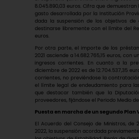
8.045.890,03 euros. Cifra que demuestran la
gasto desarrollada por la Institución Provi
dada la suspensión de los objetivos de 
destinarse libremente con el límite del 
euros.
Por otra parte, el importe de los prést
2021 asciende a 14.682.765,15 euros, con 
ingresos corrientes. En cuanto a la pr
diciembre de 2022 es de 12.704.537,35 euro
corrientes, no previéndose la contrataci
el límite legal de endeudamiento para las
que destacar también que la Diputació
proveedores, fijándose el Periodo Medio de
Puesta en marcha de un segundo Plan 
El Acuerdo del Consejo de Ministros, de 27
2022, la suspensión acordada previamente
los objetivos de Estabilidad, Regla de Gas