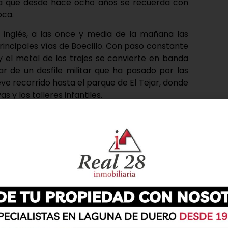
lla que desde hace ocho años se recuerda con
oca.
 inglés, a las once y media de la mañana las
rincipales vías de Boecillo. Con paso constante
 el metal de los trajes se convierte en banda
ar de un desfile militar que ha pasado por las
ve recorrido hasta el parque de El Tejar, donde
 y los talleres infantiles.