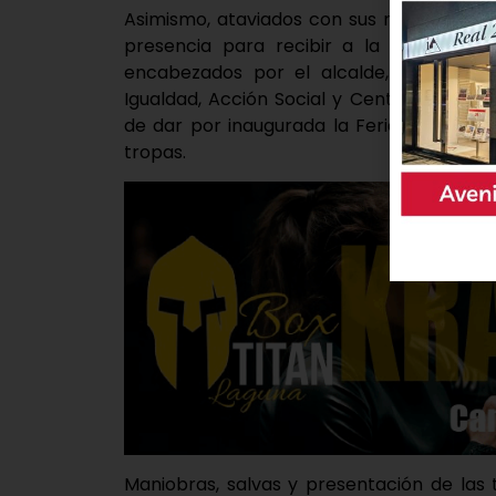
Asimismo, ataviados con sus mejores gal
presencia para recibir a la milicia, pue
encabezados por el alcalde, Raúl Góme
Igualdad, Acción Social y Centros Reside
de dar por inaugurada la Feria de Oficios
tropas.
Maniobras, salvas y presentación de las