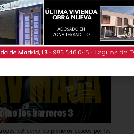
as, la corporación municipal ha hecho acto de
s al término de su desfile, los altos cargos,
z, acompañado por el diputado de Familia,
nciales, Alfonso Romo, han sido los encargados
 y Telleres Artesanos y de pasar revista a las
 tropas, así como los primeros paseos por los