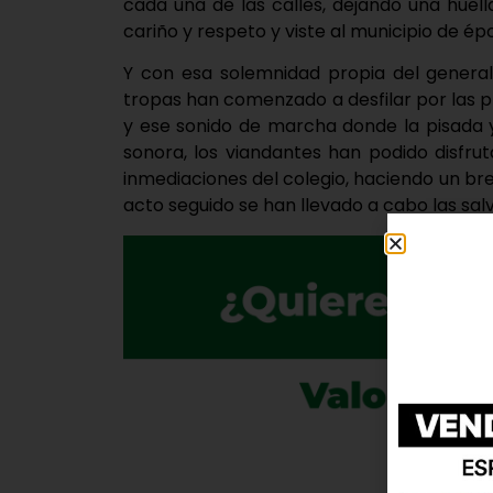
cada una de las calles, dejando una hue
cariño y respeto y viste al municipio de ép
Y con esa solemnidad propia del general
tropas han comenzado a desfilar por las p
y ese sonido de marcha donde la pisada y
sonora, los viandantes han podido disfrut
inmediaciones del colegio, haciendo un bre
acto seguido se han llevado a cabo las salvas