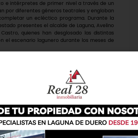
o e intérpretes de primer nivel a través de un
n por diferentes géneros teatrales y engloban
a completar un ecléctico programa. Durante la
estado presentes el alcalde de Laguna, Avelino
a Castro, quienes han desglosado las distintas
en el escenario lagunero durante los meses de
mportancia de la Casa de las Artes a la hora de
e son fieles año a año gracias a la calidad y
ación». «Contamos con unos medios técnicos
roblemas de audición, entre otras dificultades.
s ofrecer en este centro cultural, que cumple
y continúa con una evolución favorable en un