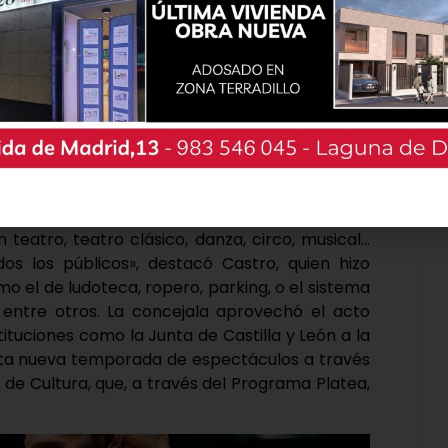
on mucho orgullo, somos uno de los teatros
n, y eso es síntoma de que contamos con
dores, que repiten año tras año. Contamos con
 teatro, teatro clásico, danza, circo, musical…
os los públicos», destacó Castro, quien hizo
mo el de ludoteca, ropero, parking, o el sistema
entre otros. La concejala aprovechó el acto
tituciones como la Junta de Castilla y León a la
esta nueva temporada de espectáculos a través
o de Cultura, que, a través del Programa Platea,