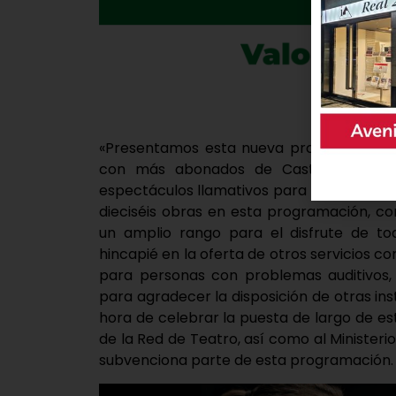
«Presentamos esta nueva programación c
con más abonados de Castilla y Leó
espectáculos llamativos para los especta
dieciséis obras en esta programación, con
un amplio rango para el disfrute de tod
hincapié en la oferta de otros servicios co
para personas con problemas auditivos, 
para agradecer la disposición de otras ins
hora de celebrar la puesta de largo de 
de la Red de Teatro, así como al Ministeri
subvenciona parte de esta programación.