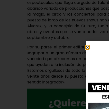
espectáculos, que llega cargada de talent
abanico variado de producciones que pasa
la magia, el circo y los conciertos par
puesta de largo de los nuevos shows han 
Álvarez, y la concejala de Cultura, Lucí
obras y eventos que se van a poder ver 
septiembre y octubre.
Por su parte, el primer edil subrayó la i
«agrupar a un gran número de abonados qu
variedad que ofrecemos en cada program
que ayudan a la inclusión de público con p
Estamos orgullosos de todo lo que podemo
veinte años desde su puesta en marcha, 
sentido integrador».