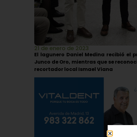
21 de enero de 2023
El lagunero Daniel Medina recibió el 
Junco de Oro, mientras que se reconoc
recortador local Ismael Viana