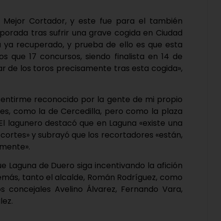
 Mejor Cortador, y este fue para el también
porada tras sufrir una grave cogida en Ciudad
a ya recuperado, y prueba de ello es que esta
que 17 concursos, siendo finalista en 14 de
ar de los toros precisamente tras esta cogida»,
 sentirme reconocido por la gente de mi propio
es, como la de Cercedilla, pero como la plaza
 El lagunero destacó que en Laguna «existe una
s cortes» y subrayó que los recortadores «están,
amente».
ue Laguna de Duero siga incentivando la afición
además, tanto el alcalde, Román Rodríguez, como
los concejales Avelino Álvarez, Fernando Vara,
lez.