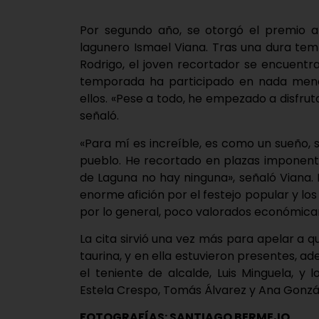
Por segundo año, se otorgó el premio a
lagunero Ismael Viana. Tras una dura tem
Rodrigo, el joven recortador se encuentr
temporada ha participado en nada menos 
ellos. «Pese a todo, he empezado a disfrut
señaló.
«Para mí es increíble, es como un sueño,
pueblo. He recortado en plazas imponent
de Laguna no hay ninguna», señaló Viana.
enorme afición por el festejo popular y lo
por lo general, poco valorados económic
La cita sirvió una vez más para apelar a q
taurina, y en ella estuvieron presentes, 
el teniente de alcalde, Luis Minguela, y 
Estela Crespo, Tomás Álvarez y Ana Gonzá
FOTOGRAFÍAS: SANTIAGO BERMEJO