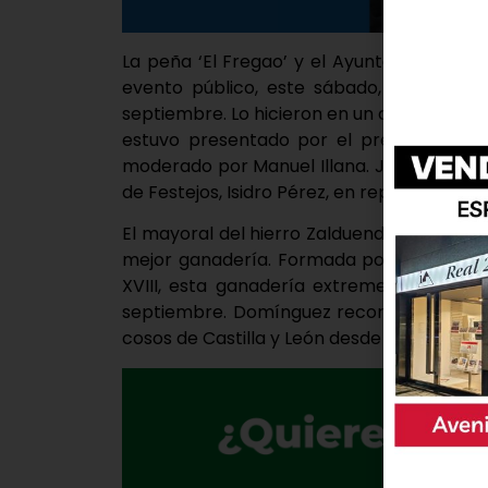
La peña ‘El Fregao’ y el Ayuntamiento d
evento público, este sábado, a los triun
septiembre. Lo hicieron en un acto al que
estuvo presentado por el presidente de
moderado por Manuel Illana. Junto a ellos
de Festejos, Isidro Pérez, en representación
El mayoral del hierro Zalduendo, Manuel D
mejor ganadería. Formada por reses nava
XVIII, esta ganadería extremeña destacó
septiembre. Domínguez recordó cómo el 
cosos de Castilla y León desde principios d