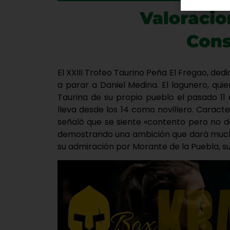
El XXIII Trofeo Taurino Peña El Fregao, ded
a parar a Daniel Medina. El lagunero, quie
Taurina de su propio pueblo el pasado 11
lleva desde los 14 como novillero. Caract
señaló que se siente «contento pero no 
demostrando una ambición que dará much
su admiración por Morante de la Puebla, su 