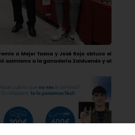
premio a Mejor faena y José Rojo obtuvo el
ió asimismo a la ganadería Zalduendo y al