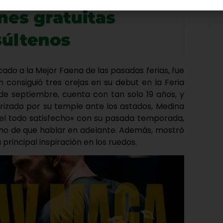
icado a la Mejor Faena de las pasadas ferias, fue
n consiguió tres orejas en su debut en la Feria
 de septiembre, cuenta con tan solo 19 años, y
erizado por su temple ante los astados, Medina
del todo satisfecho» con su pasada temporada,
o de que hablar en adelante. Además, mostró
principal inspiración en los ruedos.