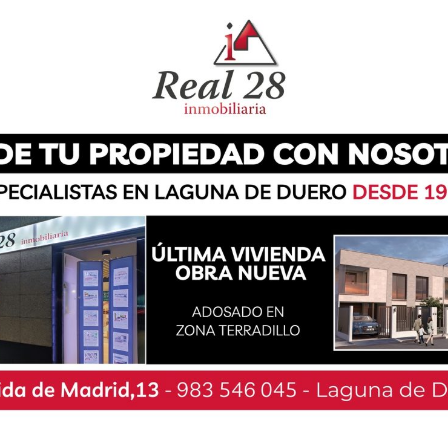
e Laguna de Duero volvieron a reconocer en un
fadores de la feria de las pasadas fiestas de
 acudió más de un centenar de personas. El acto
 la peña el Fregao, Benito Gómez, y además
 estuvo José Luis Ramírez, así como el concejal
 del Consistorio.
iego Domínguez, recibió el reconocimiento a la
rras y con orígenes que se remontan al siglo
 por la calidad de sus astados en la feria de
ganado que representa lleva pasando por los
e los noventa bajo su gestión.