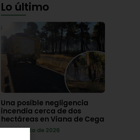
Lo último
Una posible negligencia
incendia cerca de dos
hectáreas en Viana de Cega
7 de agosto de 2026