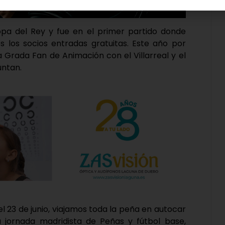
a del Rey y fue en el primer partido donde
s los socios entradas gratuitas. Este año por
a Grada Fan de Animación con el Villarreal y el
untan.
el 23 de junio, viajamos toda la peña en autocar
 jornada madridista de Peñas y fútbol base,