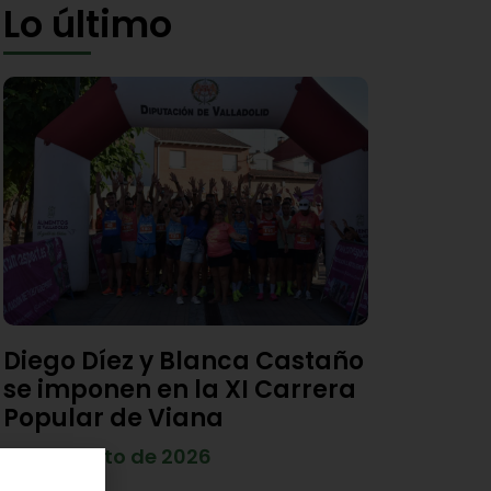
Lo último
Diego Díez y Blanca Castaño
se imponen en la XI Carrera
Popular de Viana
4 de agosto de 2026