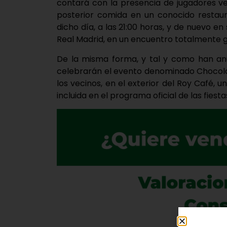
contará con la presencia de jugadores v
posterior comida en un conocido restauran
dicho día, a las 21:00 horas, y de nuevo en 
Real Madrid, en un encuentro totalmente gr
De la misma forma, y tal y como han anu
celebrarán el evento denominado Chocolat
los vecinos, en el exterior del Roy Café, 
incluida en el programa oficial de las fies