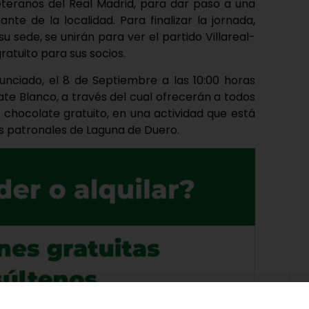
eteranos del Real Madrid, para dar paso a una
te de la localidad. Para finalizar la jornada,
su sede, se unirán para ver el partido Villareal-
atuito para sus socios.
nciado, el 8 de Septiembre a las 10:00 horas
e Blanco, a través del cual ofrecerán a todos
un chocolate gratuito, en una actividad que está
tas patronales de Laguna de Duero.