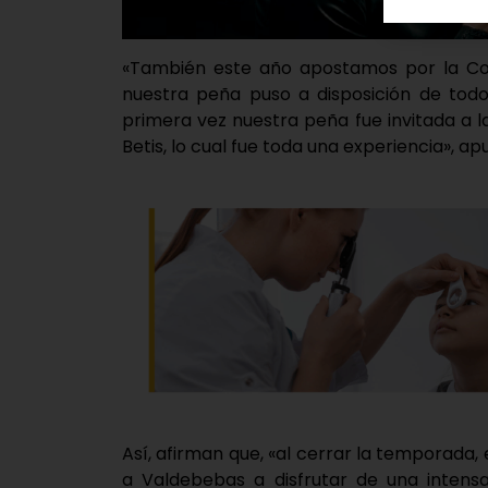
«También este año apostamos por la Cop
nuestra peña puso a disposición de todo
primera vez nuestra peña fue invitada a l
Betis, lo cual fue toda una experiencia», ap
Así, afirman que, «al cerrar la temporada, 
a Valdebebas a disfrutar de una intensa