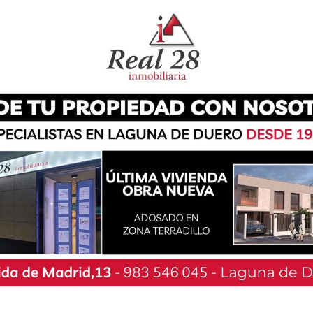
ociación, «esta pasada temporada han sido
de la peña Madridista Laguna de Duero para
erosas salidas en copa, champions y liga para
Santiago Bernabeu. Nuestra primera gran salida
dido Pucela en el Bernabeu con 46 socios y
e España. Después fueron partidos de LIga y
 CSK de Moscu (con entradas gratuitas para
pions siempre es certificada la presencia de
de final tras 4 años de gloriosos éxitos».