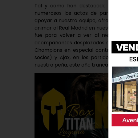
Tal y como han destacado desde la as
numerosos los actos de participación 
apoyar a nuestro equipo, ofreciendo num
animar al Real Madrid en nuestro mítico 
fue para volver a ver al recién ascen
acompañantes desplazados a la capital d
Champions en especial contra La Roma,
socios) y Ajax, en los partidos de Cham
nuestra peña, este año truncada en cuartos 