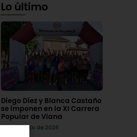
Lo último
Diego Díez y Blanca Castaño
se imponen en la XI Carrera
Popular de Viana
4 de agosto de 2026