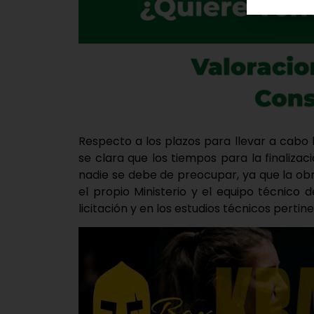
Respecto a los plazos para llevar a cabo 
se clara que los tiempos para la finaliza
nadie se debe de preocupar, ya que la obr
el propio Ministerio y el equipo técnico
licitación y en los estudios técnicos perti