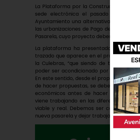
La Plataforma por la Construcción de la
sede electrónica el pasado 18 de may
Ayuntamiento una alternativa para reali
las urbanizaciones de Pago del Nogal sect
Pasarela, cuyo proyecto deberá estar final
La plataforma ha presentado un escrito
trazado que aparece en el proyecto que i
la Culebras, “que siendo de titularidad 
poder ser acondicionado por el Ayuntamie
En este sentido, desde el propio Ayuntam
de hacer propuestas, se deben tener en c
económicos antes de hacer cualquier po
viene trabajando en las diferentes alte
viable y real. Debemos ser conscientes 
nueva pasarela y dejar trabajar a los técni