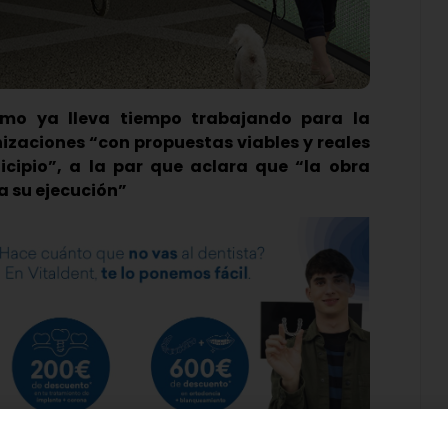
mo ya lleva tiempo trabajando para la
zaciones “con propuestas viables y reales
icipio”, a la par que aclara que “la obra
 su ejecución”