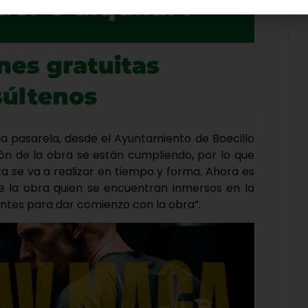
la pasarela, desde el Ayuntamiento de Boecillo
ción de la obra se están cumpliendo, por lo que
a se va a realizar en tiempo y forma. Ahora es
 de la obra quien se encuentran inmersos en la
nentes para dar comienzo con la obra”.