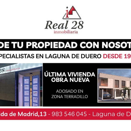
 Pasarela de Boecillo (PCPB) ha presentado en
o de 2022 un escrito en el que ofrece al
zar el acondicionamiento de los accesos entre
or 23 y el Peregrino, para dar continuidad a la
izado antes de 2023.
 con un pequeño estudio como alternativa al
nicialmente habría discurrido por la vereda de
privada, presenta ciertas complicaciones para
nto de Boecillo” aclaran desde la asociación.
iento han puesto de manifiesto como “a la hora
uenta criterios técnicos, medio ambientales y
stulado en este sentido. El ayuntamiento ya
rnativas desde hace tiempo con una propuesta
de lo conseguido de cara a la ejecución de la
cos”.