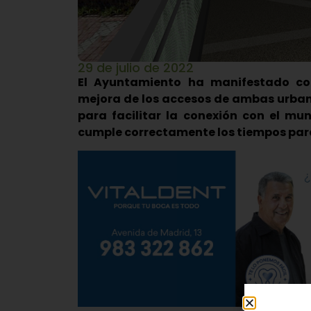
29 de julio de 2022
El Ayuntamiento ha manifestado co
mejora de los accesos de ambas urbani
para facilitar la conexión con el mun
cumple correctamente los tiempos para