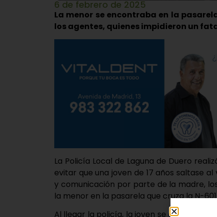
6 de febrero de 2025
La menor se encontraba en la pasarela
los agentes, quienes impidieron un fat
La Policía Local de Laguna de Duero reali
evitar que una joven de 17 años saltase al v
y comunicación por parte de la madre, lo
la menor en la pasarela que cruza la N-601 
Al llegar la policía, la joven se encontrab