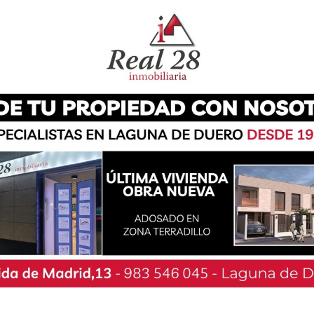
vención de uno de los agentes evitó un desenlace
a y llevarla al interior del pasillo», según se ha
bajar a la parte inferior de la pasarela, lugar al
én la estaba buscando y la Guardia Civil. Una
rasladada en ambulancia al Hospital Clínico de
istorio.