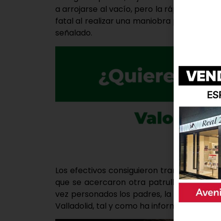
a arrojarse al vacío, pero la rápida inter
fatal al realizar una maniobra para detenerl
señalado.
Los efectivos consiguieron tranquilizarla y 
que se acercaron otra patrulla que tambi
vez personados los padres, la menor fue t
Valladolid, tal y como ha informado el Cons