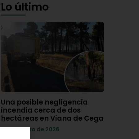
Lo último
Una posible negligencia
incendia cerca de dos
hectáreas en Viana de Cega
7 de agosto de 2026