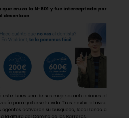
 que cruza la N-601 y fue interceptada por
al desenlace
zó este lunes una de sus mejores actuaciones al
acío para quitarse la vida. Tras recibir el aviso
s agentes activaron su búsqueda, localizando a
a la altura del Camino de los Barreros.
a en la parte superior de este paso y «se dispuso