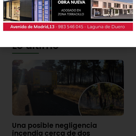
También podrás conseguir la revista en papel
de forma
gratuita
en todos los negocios
patrocinadores y en la Casa de las Artes.
Lo último
Una posible negligencia
incendia cerca de dos