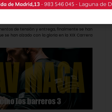
mentos de tensión y entrega, finalmente se han
 se han alzado con la gloria en la XIX Carrera