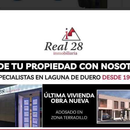
de Viana de Cega, ha tenido lugar el pasado
era Popular en la localidad. La Plaza Mayor ha
uerzo, donde cientos de corredores se han dado
,7 km en un evento deportivo que ha reunido a
horas con la salida y meta situadas en la
d. Los participantes se han enfrentado a un
eba su resistencia y determinación. Además, la
versas categorías, permitiendo que tanto
enido la oportunidad de brillar.