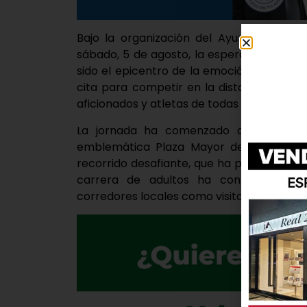
Bajo la organización del Ayuntamiento 
sábado, 5 de agosto, la esperada XIX Carr
sido el epicentro de la emoción y el esf
cita para competir en la distancia de 6
aficionados y atletas de todas las edades.
La jornada ha comenzado a las 19:45 
emblemática Plaza Mayor de la localida
recorrido desafiante, que ha puesto a pru
carrera de adultos ha contado con di
corredores locales como visitantes hayan t