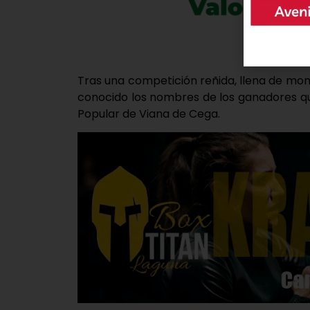
Tras una competición reñida, llena de mo
conocido los nombres de los ganadores que
Popular de Viana de Cega.