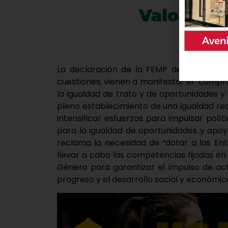
La declaración de la FEMP de este 2020 
cuestiones, vienen a manifestar el “compr
la igualdad de trato y de oportunidades y
pleno establecimiento de una igualdad rea
intensificar esfuerzos para impulsar po
para la igualdad de oportunidades y apoyo
reclama la necesidad de “dotar a las En
llevar a cabo las competencias fijadas en
Género para garantizar el impulso de act
progreso y el desarrollo social y económico