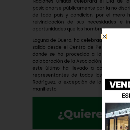
Naciones Unidas celebrara el Día de l
posicionarse públicamente por la no discr
de todo país y condición, por el mero 
reivindicación de sus necesidades e 
oportunidades que los hombres.
Laguna de Duero, ha celebrado esta efemé
salido desde el Centro de Personas Mayo
donde se ha procedido a la lectura del
colaboración de la Asociación de Mujeres
este último ha llevado a cabo una act
representantes de todos los partidos p
Rodríguez, a excepción de la formación 
manifiesto.