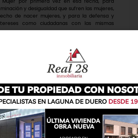
a Mujer por primera vez en esa fecha, para
iminación y desigualdad que sufren las mujeres,
hecho de nacer mujeres, y para la defensa y
intereses como ciudadanas con las mismas
ride con una ‘Marcha por la Igualdad’, que ha
res del municipio hasta la Plaza Mayor, lugar
 manifiesto. El acto, que ha contado con la
 María Pacheco y el Centro de Danza Mi sueño –
uación de baile -. El acto ha contado con
olíticos, encabezados por el alcalde, Román
VOX, quien ha decidido desvincularse de este