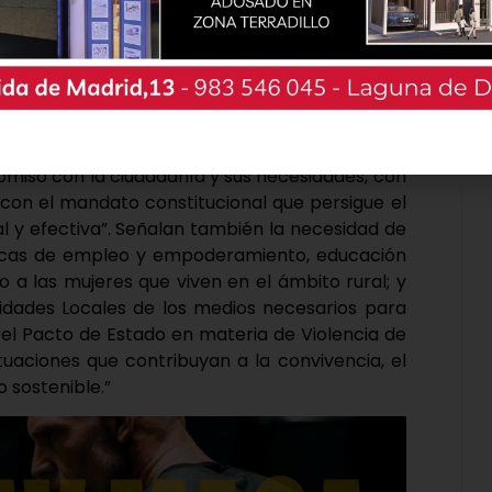
se propone siete iniciativas que, entre otras
omiso con la ciudadanía y sus necesidades, con
 con el mandato constitucional que persigue el
l y efectiva”. Señalan también la necesidad de
líticas de empleo y empoderamiento, educación
 a las mujeres que viven en el ámbito rural; y
tidades Locales de los medios necesarios para
 el Pacto de Estado en materia de Violencia de
uaciones que contribuyan a la convivencia, el
 sostenible.”